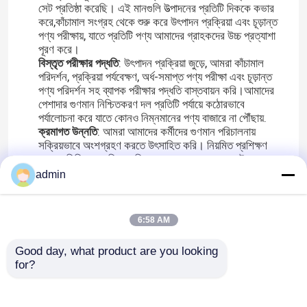
সেট প্রতিষ্ঠা করেছি। এই মানগুলি উত্পাদনের প্রতিটি দিককে কভার
করে,কাঁচামাল সংগ্রহ থেকে শুরু করে উৎপাদন প্রক্রিয়া এবং চূড়ান্ত
পণ্য পরীক্ষায়, যাতে প্রতিটি পণ্য আমাদের গ্রাহকদের উচ্চ প্রত্যাশা
পূরণ করে।
বিস্তৃত পরীক্ষার পদ্ধতি
: উৎপাদন প্রক্রিয়া জুড়ে, আমরা কাঁচামাল
পরিদর্শন, প্রক্রিয়া পর্যবেক্ষণ, অর্ধ-সমাপ্ত পণ্য পরীক্ষা এবং চূড়ান্ত
পণ্য পরিদর্শন সহ ব্যাপক পরীক্ষার পদ্ধতি বাস্তবায়ন করি।আমাদের
পেশাদার গুণমান নিশ্চিতকরণ দল প্রতিটি পর্যায়ে কঠোরভাবে
পর্যালোচনা করে যাতে কোনও নিম্নমানের পণ্য বাজারে না পৌঁছায়.
ক্রমাগত উন্নতি
: আমরা আমাদের কর্মীদের গুণমান পরিচালনায়
সক্রিয়ভাবে অংশগ্রহণ করতে উৎসাহিত করি। নিয়মিত প্রশিক্ষণ
এবং প্রতিক্রিয়া প্রক্রিয়াগুলির মাধ্যমে, আমরা আমাদের উত্পাদন
প্রক্রিয়া এবং পণ্যের গুণমানকে ক্রমাগত অপ্টিমাইজ করি।আমরা
admin
নিয়মিতভাবে আমাদের মান নিয়ন্ত্রণ ব্যবস্থাগুলির কার্যকারিতা মূল্যায়ন
করি যাতে বাজারের পরিবর্তন এবং গ্রাহকের প্রয়োজনের সাথে মানিয়ে
নেওয়া যায়.
6:58 AM
গ্রাহক ফিডব্যাক প্রক্রিয়া
: আমরা গ্রাহকদের প্রতিক্রিয়া মূল্য এবং
আমাদের মানের উন্নতি উদ্যোগের মধ্যে এটি অন্তর্ভুক্ত। আমাদের
Good day, what product are you looking 
ক্লায়েন্টদের সাথে যোগাযোগ করে আমরা সম্ভাব্য সমস্যাগুলি সনাক্ত
for?
এবং দ্রুত সমাধান করতে পারি,গ্রাহকদের উচ্চ স্তরের সন্তুষ্টি নিশ্চিত
করা.
আমাদের মান নিয়ন্ত্রণ ব্যবস্থা আমাদের উৎপাদিত প্রতিটি বাগান