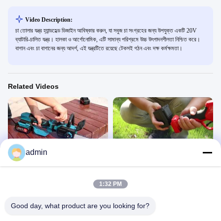
Video Description:
চা তোলার যন্ত্র হ্যান্ডহেল্ড ডিজাইন আবিষ্কার করুন, যা সবুজ চা সংগ্রহের জন্য উপযুক্ত একটি 20V
ব্যাটারি-চালিত যন্ত্র। হালকা ও আর্গোনোমিক, এটি সামান্য পরিশ্রমে উচ্চ উৎপাদনশীলতা নিশ্চিত করে।
বাগান এবং চা বাগানের জন্য আদর্শ, এই যন্ত্রটিতে রয়েছে টেকসই গঠন এবং দক্ষ কর্মক্ষমতা।
Related Videos
00:29
00:22
admin
উচ্চ শাখা কাটা সহজে কর্ডলেস মেরু করাত
অস্টন AES40-4 প্রুনার
Electric Chainsaw
বৈদ্যুতিক ছাঁটাই
March 16, 2026
March 14, 2025
1:32 PM
Good day, what product are you looking for?