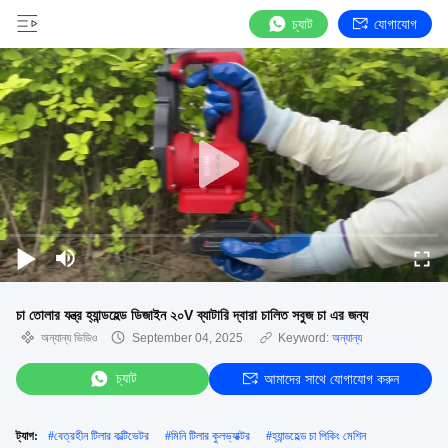
চ্যাট
যোগাযোগ
চা তোলার যন্ত্র হ্যান্ডহেল্ড ডিজাইন ২০V ব্যাটারি দ্বারা চালিত সবুজ চা এর জন্য
অন্যান্য ভিডিও
September 04, 2025
Keyword:
অন্যান্য
চ্যাট
আমাদের সাথে যোগাযোগ করুন
ট্যাগ:
#
বেত্রহীন টিলার কল্টিভেটর
#
মিনি টিলার কুলভ্যাক্টর
#
হ্যান্ডহেল্ড চা পিকিং মেশিন