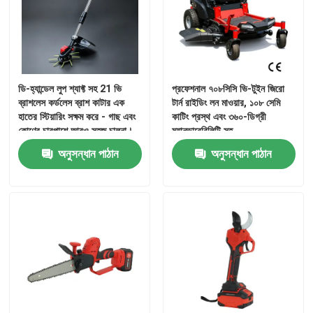
ডি-হ্যান্ডেল লুপ শ্যাফ্ট সহ 21 ভি
প্রফেশনাল ৭০৮সিসি ভি-টুইন জিরো
ব্রাশলেস কর্ডলেস ব্রাশ কাটার এক
টার্ন রাইডিং লন মাওয়ার, ১০৮ সেমি
হাতের স্টিয়ারিং সক্ষম করে - গাছ এবং
কাটিং প্রস্থ এবং ৩৬০-ডিগ্রী
কোণের চারপাশে আরও সহজ চালনা।
ম্যানুভারেবিলিটি সহ
অনুসন্ধান পাঠান
অনুসন্ধান পাঠান
জমা দিন