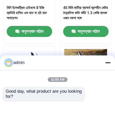
মিনি ইলেকট্রিক চেইনসো 8 ইঞ্চি
45 মিমি কাটিয়া ব্যাসার্ধ ব্রাশহীন মোটর
ব্যাটারি চালিত এক হাত বা দুই হাত
বৈদ্যুতিক কাটা কাঁচি 1.3 কেজি হালকা
অপারেশন
ওজন নকশা সঙ্গে
অনুসন্ধান পাঠান
অনুসন্ধান পাঠান
admin
11:00 AM
Good day, what product are you looking 
for?
45 মিমি কর্ডলেস ইলেকট্রিক প্রুনার
৬ ইঞ্চি চেইনসও মিনি ওয়্যারলেস
কাঁচি ব্রাশলেস মোটর এবং দীর্ঘ কাজের
ইলেকট্রিক চেইনসও ছোট হ্যান্ডহেল্ড
সময় জন্য 21 ভোল্ট ব্যাটারি সঙ্গে
পোর্টেবল চেইনসও ব্যাটারি পাওয়ার
চেইনসও