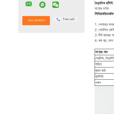
বৈদ্যুতিক ছাঁটাই
পণ্যের বর্ণনা:
লিথিয়াম
রিচার্জেব
Free call
1. পেশাদার ফলক
2. পোর্টেবল মে
3. দীর্ঘ কাজের স
4. কম শব্দ, ভাল 
পণ্যের নাম
ভোল্টেজ, বৈদ্য
শক্তি
ব্যাস কাট
ব্যাটারি
ওজন