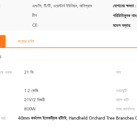
:
এল/সি, টি/টি, ওয়েস্টার্ন ইউনিয়ন, মানিগ্রাম
যোগানের ক্ষমতা :
চীন
পরিচিতিমুলক নাম:
CE
মডেল নম্বার:
পণ্যের বর্ণনা
য
ুতিক একক
21 ভি
নাম:
1.2 কেজি
ওয়ারেন্টি:
21V/2 হিজরী
ব্যাস কাট:
800W
সময় ব্যার্থতার:
 ধরা:
40mm কর্ডলেস ইলেকট্রিক ছাঁটাই
,
Handheld Orchard Tree Branches C