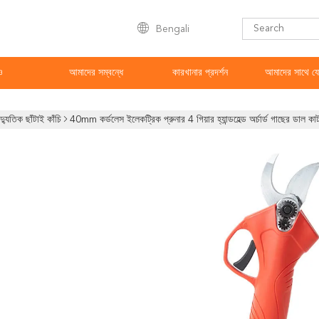
Bengali
ও
আমাদের সম্বন্ধে
কারখানার প্রদর্শন
আমাদের সাথে য
দ্যুতিক ছাঁটাই কাঁচি
40mm কর্ডলেস ইলেকট্রিক প্রুনার 4 গিয়ার হ্যান্ডহেল্ড অর্চার্ড গাছের ডাল কা