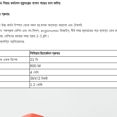
 4 গিয়ার কর্ডলেস হ্যান্ডহেল্ড বাগান গাছের ডাল কাটার
ল প্রুনার
 উচ্চ কার্বন ইস্পাত থেকে নকল হয়.ফলক অত্যন্ত ধারালো এবং টেকসই.
শিন: শকপ্রুফ মেশিন এবং নন-স্লিপ, ergonomic ডিজাইন, দীর্ঘ সময় ব্যবহারের পরে ক্লান্ত বোধ 
ময়: মেশিনের কাজের সময় প্রায় 2-3 ঘন্টা।
ক্লান্তি প্রতিরোধের.
লিথিয়াম রিচার্জেবল প্রুনার
ুতিক একক বিশেষ
21 ভি
800 W
4 সেমি
36V/2 হিজরী
1.2 কেজি