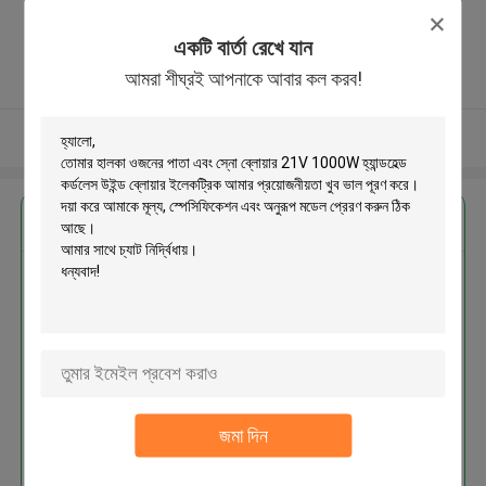
Zhengzhou (jingkai), Henan Pilot
Free Trade Zone ,চীন
একটি বার্তা রেখে যান
5.0
আমরা শীঘ্রই আপনাকে আবার কল করব!
যাচাইকৃত সরবরাহকারী
আরো দেখুন
এর সেরা মূল্য পান
হালকা ওজনের পাতা এবং স্নো ব্লোয়ার 21V
1000W হ্যান্ডহেল্ড কর্ডলেস উইন্ড ব্লোয়ার
ইলেকট্রিক
জমা দিন
চালিয়ে