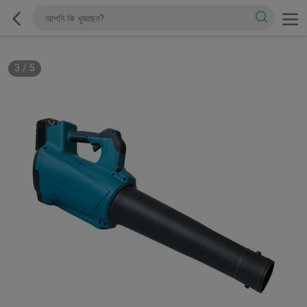
3
/
5