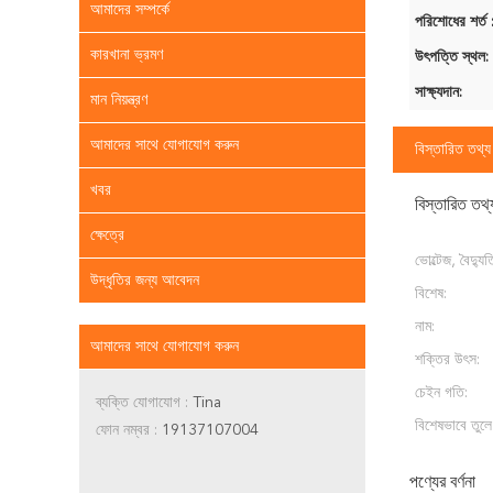
আমাদের সম্পর্কে
পরিশোধের শর্ত 
কারখানা ভ্রমণ
উৎপত্তি স্থল:
সাক্ষ্যদান:
মান নিয়ন্ত্রণ
আমাদের সাথে যোগাযোগ করুন
বিস্তারিত তথ্য
খবর
বিস্তারিত তথ্
ক্ষেত্রে
ভোল্টেজ, বৈদ্য
উদ্ধৃতির জন্য আবেদন
বিশেষ:
নাম:
আমাদের সাথে যোগাযোগ করুন
শক্তির উৎস:
চেইন গতি:
ব্যক্তি যোগাযোগ :
Tina
বিশেষভাবে তুলে
ফোন নম্বর :
19137107004
পণ্যের বর্ণনা