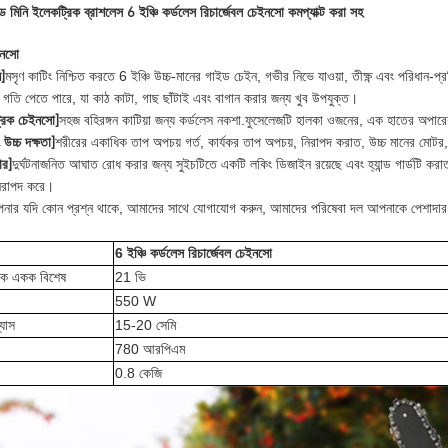
হেল্ড মিনি ইলেকট্রিক ব্রাশলেস 6 ইঞ্চি কর্ডলেস রিচার্জেবল চেইনসো কমপ্যাক্ট করা সহ
ইনসো
মসৃণ কাটিং নিশ্চিত করতে 6 ইঞ্চি উচ্চ-মানের গাইড চেইন, গভীর নিভে যাওয়া, তীক্ষ্ণ এবং পরিধান
ন]
্ণন গতি পেতে পারে, যা কাঠ কাটা, গাছ ছাঁটাই এবং বাগান করার জন্য খুব উপযুক্ত।
সহজ বহিরঙ্গন কাটিয়া জন্য কর্ডলেস নকশা.ফুসেলেজটি হালকা ওজনের, এক হাতের অপারেশ
্রিক চেইনসো]
শরীরের একাধিক তাপ অপচয় গর্ত, কার্যকর তাপ অপচয়, নিরাপদ করাত, উচ্চ মানের মোটর
উচ্চ দক্ষতা]
দুর্ঘটনাজনিত আঘাত রোধ করার জন্য সুইচটিতে একটি লকিং ডিজাইন রয়েছে এবং হ্যান্ড গার্ডটি করাত
ার]
িরাপদ করে।
নার যদি কোন প্রশ্ন থাকে, আমাদের সাথে যোগাযোগ করুন, আমাদের পরিষেবা দল আপনাকে পেশাদার
6 ইঞ্চি কর্ডলেস রিচার্জেবল চেইনসো
ুতিক একক বিশেষ
21 ভি
550 W
্যাস
15-20 সেমি
780 আরপিএম
0.8 কেজি