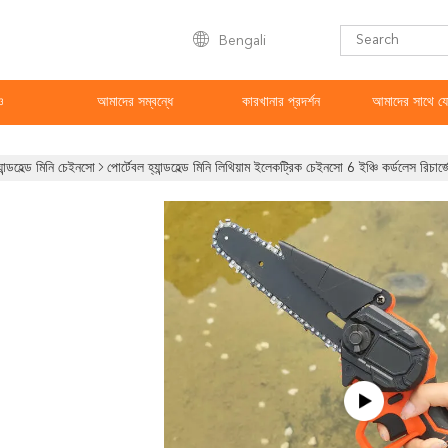
Bengali
ও
আমাদের সম্বন্ধে
কারখানার প্রদর্শন
আমাদের সাথে য
যান্ডহেল্ড মিনি চেইনসো
পোর্টেবল হ্যান্ডহেল্ড মিনি লিথিয়াম ইলেকট্রিক চেইনসো 6 ইঞ্চি কর্ডলেস রিচা