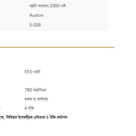
প্রতি সপ্তাহে 2000 সেট
Auston
S-02B
550 ওয়াট
780 আরপিএম
কমলা বা কাস্টমড
:
6 ইঞ্চি
নসো
,
লিথিয়াম ইলেকট্রিক চেইনসো 6 ইঞ্চি কর্ডলেস