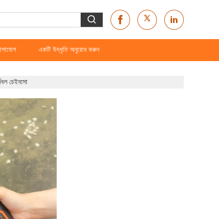
োগাযোগ
একটি উদ্ধৃতি অনুরোধ করুন
র্জেবল চেইনসো