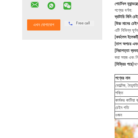
পোর্টেবল হ্যান্ড
পণ্যের বর্ণনা:
ব্যাটারি মিনি চে
Free call
[উচ্চ মানের চেই
এটি বিভিন্ন ঘূর
[কর্ডলেস ইলেকট
[তাপ অপচয় এবং 
[নিরাপত্তা ব্যবহ
করা সহজ এবং ন
আপ
[বিক্রির পরে]
পণ্যের নাম
ভোল্টেজ, বৈদ্য
শক্তি
কার্যকর কাটিয়া ব
চেইন গতি
ওজন