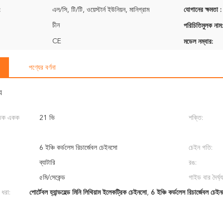
:
এল/সি, টি/টি, ওয়েস্টার্ন ইউনিয়ন, মানিগ্রাম
যোগানের ক্ষমতা :
চীন
পরিচিতিমুলক নাম:
CE
মডেল নম্বার:
পণ্যের বর্ণনা
য
ুতিক একক
21 ভি
শক্তি:
6 ইঞ্চি কর্ডলেস রিচার্জেবল চেইনসো
চেইন গতি:
ব্যাটারি
রঙ:
৫মি/সেকেন্ড
গাইড বার দৈর্ঘ্য
 ধরা:
পোর্টেবল হ্যান্ডহেল্ড মিনি লিথিয়াম ইলেকট্রিক চেইনসো
,
6 ইঞ্চি কর্ডলেস রিচার্জেবল চেই