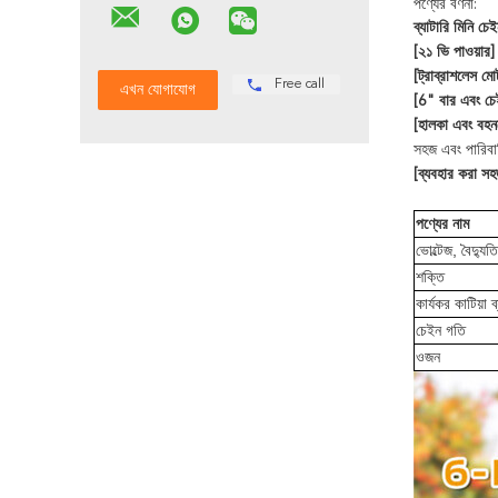
পণ্যের বর্ণনা:
ব্যাটারি মিনি চে
[২১ ভি পাওয়ার]
[ট্রাব্রাশলেস মো
Free call
[6" বার এবং চে
[হালকা এবং বহন
সহজ এবং পারিবা
[ব্যবহার করা সহ
পণ্যের নাম
ভোল্টেজ, বৈদ্য
শক্তি
কার্যকর কাটিয়া ব
চেইন গতি
ওজন