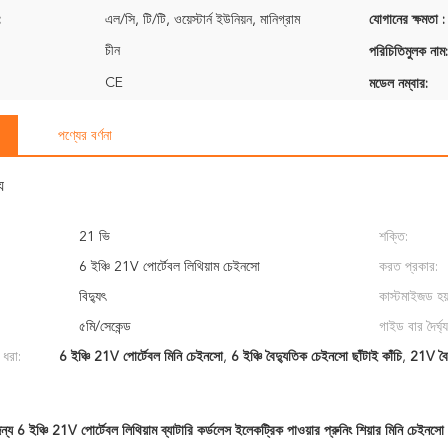
:
এল/সি, টি/টি, ওয়েস্টার্ন ইউনিয়ন, মানিগ্রাম
যোগানের ক্ষমতা :
চীন
পরিচিতিমুলক নাম:
CE
মডেল নম্বার:
পণ্যের বর্ণনা
য
21 ভি
শক্তি:
6 ইঞ্চি 21V পোর্টেবল লিথিয়াম চেইনসো
করত প্রকার:
বিদ্যুৎ
কাস্টমাইজড হয়
৫মি/সেকেন্ড
গাইড বার দৈর্ঘ্য
 ধরা:
6 ইঞ্চি 21V পোর্টেবল মিনি চেইনসো
,
6 ইঞ্চি বৈদ্যুতিক চেইনসো ছাঁটাই কাঁচি
,
21V বৈদ
 জন্য 6 ইঞ্চি 21V পোর্টেবল লিথিয়াম ব্যাটারি কর্ডলেস ইলেকট্রিক পাওয়ার প্রুনিং শিয়ার মিনি চেইনসো