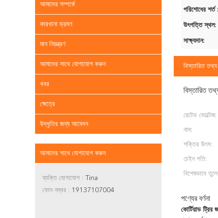
আমাদের সম্পর্কে
পরিশোধের শর্ত 
কারখানা ভ্রমণ
উৎপত্তি স্থল:
সাক্ষ্যদান:
মান নিয়ন্ত্রণ
আমাদের সাথে যোগাযোগ করুন
বিস্তারিত তথ্য
খবর
বিস্তারিত তথ্
ক্ষেত্রে
রেটেড ভোল্টেজ:
উদ্ধৃতির জন্য আবেদন
নাম:
শক্তির উৎস:
আমাদের সাথে যোগাযোগ করুন
চেইন গতি:
বিশেষভাবে তুলে
ব্যক্তি যোগাযোগ :
Tina
ফোন নম্বর :
19137107004
পণ্যের বর্ণনা
কোর্টিয়াড ট্রির