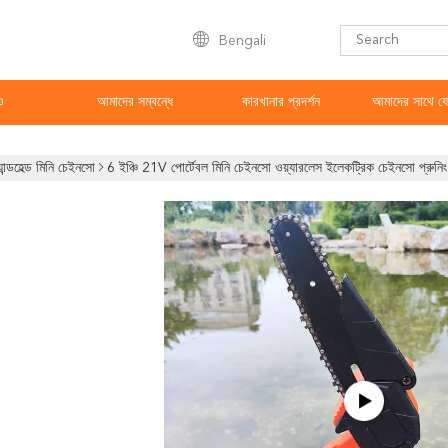
Bengali
ও
আমাদের সম্বন্ধে
কারখানার প্রদর্শন
আমাদের সাথে য
যান্ডহেল্ড মিনি চেইনসো
6 ইঞ্চি 21V পোর্টেবল মিনি চেইনসো ওয়্যারলেস ইলেকট্রিক চেইনসো প্রুনিং শ