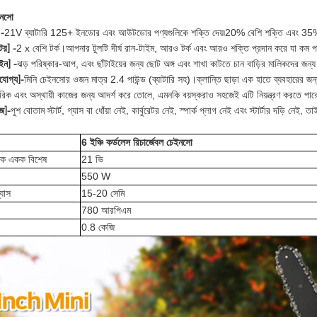
ইনসো
21V ব্যাটারি 125+ ইনডোর এবং আউটডোর পণ্যগুলিকে শক্তি দেয়৷20% বেশি শক্তি এবং 35%
 -
2 x বেশি টর্ক।আপনার টুলটি দীর্ঘ রান-টাইম, আরও টর্ক এবং আরও শক্তি প্রদান করে যা কম পরিধ
টর]
-
ঝড় পরিষ্কার-আপ, এবং ছাঁটাইয়ের জন্য ছোট অঙ্গ এবং শাখা কাটতে চান বাড়ির মালিকদের জন্
ইন]
-
মিনি চেইনসোর ওজন মাত্র 2.4 পাউন্ড (ব্যাটারি সহ)।ক্লান্তি ছাড়া এক হাতে ব্যবহারের জ
যোগ্য]-
রিক এবং অস্থায়ী কাজের জন্য আদর্শ করে তোলে, এমনকি বয়স্করাও সহজেই এটি নিয়ন্ত্রণ করতে পা
পুশ বোতাম স্টার্ট, গ্যাস বা ধোঁয়া নেই, কার্বুরেটর নেই, স্পার্ক প্লাগ নেই এবং স্টার্টার দড়ি নে
জ]-
6 ইঞ্চি কর্ডলেস রিচার্জেবল চেইনসো
ুতিক একক বিশেষ
21 ভি
550 W
্যাস
15-20 সেমি
780 আরপিএম
0.8 কেজি