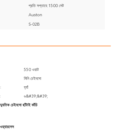
প্রতি সপ্তাহে 1500 সেট
Auston
S-02B
550 ওয়াট
মিনি চেইনসো
:
হ্যাঁ
:
৬&#39;&#39;
্যুতিক চেইনসো ছাঁটাই কাঁচি
 ওয়্যারলেস