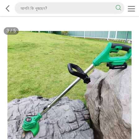
3
/
5