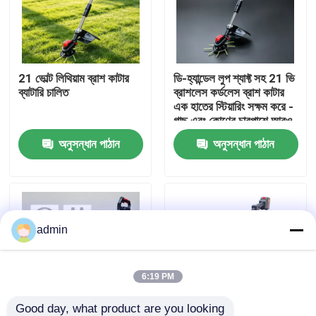
আমাদের সম্বন্ধে
21 ভোল্ট লিথিয়াম ব্রাশ কাটার
ডি-হ্যান্ডেল লুপ শ্যাফ্ট সহ 21 ভি
কারখানার প্রদর্শন
ব্যাটারি চালিত
ব্রাশলেস কর্ডলেস ব্রাশ কাটার
এক হাতের স্টিয়ারিং সক্ষম করে -
গাছ এবং কোণের চারপাশে আরও
আমাদের সাথে যোগাযোগ
সহজ চালনা।
অনুসন্ধান পাঠান
অনুসন্ধান পাঠান
একটি উদ্ধৃতি অনুরোধ করুন
পেট্রল চেইনসো
admin
হ্যান্ডহেল্ড মিনি চেইনসো
6:19 PM
বৈদ্যুতিক চেইনসো
Good day, what product are you looking 