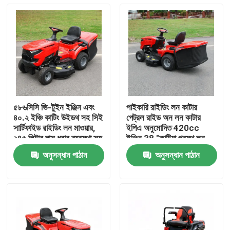
৫৮৬সিসি ভি-টুইন ইঞ্জিন এবং
পাইকারি রাইডিং লন কাটার
৪০.২ ইঞ্চি কাটিং উইডথ সহ সিই
পেট্রল রাইড অন লন কাটার
সার্টিফাইড রাইডিং লন মাওয়ার,
ইপিএ অনুমোদিত 420cc
২৪৫ লিটার ঘাস ধরার ব্যবস্থা সহ
ইঞ্জিন 38 "কাটিয়া প্রস্থ লন
ট্র্যাক্টর OEM সমর্থন
অনুসন্ধান পাঠান
অনুসন্ধান পাঠান
বাড়ি
পণ্য
ভিডিও