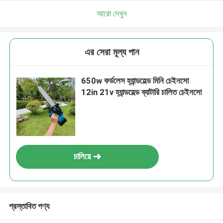
আমরা শীঘ্রই আপনাকে আবার কল করব!
আরো দেখুন
এর সেরা মূল্য পান
650w কর্ডলেস হ্যান্ডহেল্ড মিনি চেইনসো
12in 21v হ্যান্ডহেল্ড ব্যাটারি চালিত চেইনসো
চালিয়ে
জমা দিন
প্রস্তাবিত পণ্য