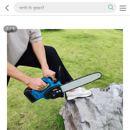
3
/
5