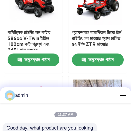
আমাদের সম্বন্ধে
বাণিজ্যিক রাইডিং লন কাটার
প্রফেশনাল কমার্শিয়াল জিরো টার্ন
কারখানার প্রদর্শন
586cc V-Twin ইঞ্জিন
রাইডিং লন মাওয়ার গ্যাস চালিত
102cm কাটা প্রস্থ এবং
৪২ ইঞ্চি ZTR মাওয়ার
245L ঘাস সংগ্রহ
আমাদের সাথে যোগাযোগ
অনুসন্ধান পাঠান
অনুসন্ধান পাঠান
একটি উদ্ধৃতি অনুরোধ করুন
পেট্রল চেইনসো
admin
হ্যান্ডহেল্ড মিনি চেইনসো
11:37 AM
বৈদ্যুতিক চেইনসো
Good day, what product are you looking 