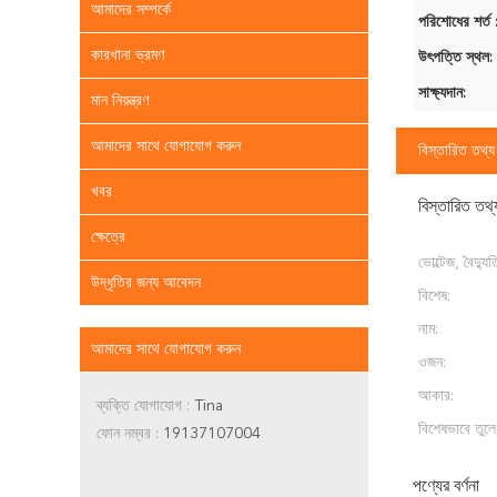
আমাদের সম্পর্কে
পরিশোধের শর্ত 
কারখানা ভ্রমণ
উৎপত্তি স্থল:
সাক্ষ্যদান:
মান নিয়ন্ত্রণ
আমাদের সাথে যোগাযোগ করুন
বিস্তারিত তথ্য
খবর
বিস্তারিত তথ্
ক্ষেত্রে
ভোল্টেজ, বৈদ্য
উদ্ধৃতির জন্য আবেদন
বিশেষ:
নাম:
আমাদের সাথে যোগাযোগ করুন
ওজন:
আকার:
ব্যক্তি যোগাযোগ :
Tina
বিশেষভাবে তুলে
ফোন নম্বর :
19137107004
পণ্যের বর্ণনা