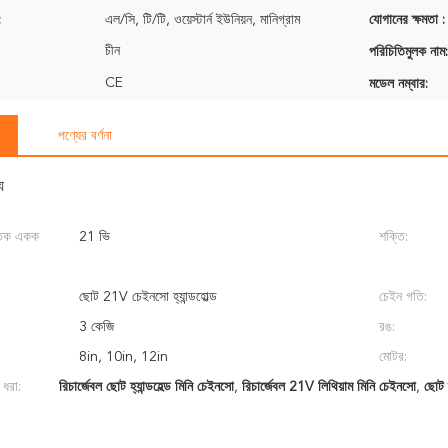
:
এল/সি, টি/টি, ওয়েস্টার্ন ইউনিয়ন, মানিগ্রাম
যোগানের ক্ষমতা :
চীন
পরিচিতিমুলক নাম:
CE
মডেল নম্বার:
পণ্যের বর্ণনা
য
ুতিক একক
21 ভি
শক্তি:
ছোট 21V চেইনসো হ্যান্ডহোল্ড
চেইন গতি:
3 কেজি
রঙ:
8in, 10in, 12in
মোটর:
 ধরা:
রিচার্জেবল ছোট হ্যান্ডহেল্ড মিনি চেইনসো
,
রিচার্জেবল 21V লিথিয়াম মিনি চেইনসো
,
ছোট 