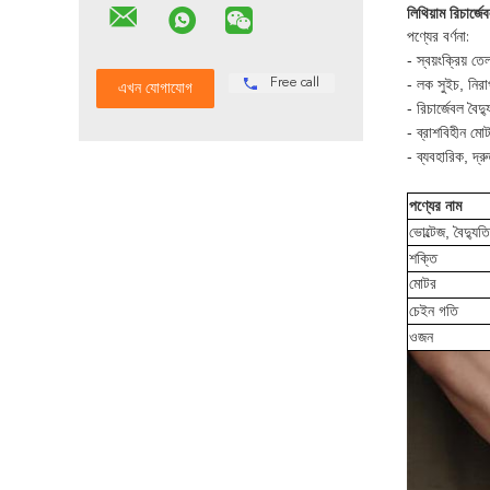
লিথিয়াম রিচার্জ
পণ্যের বর্ণনা:
- স্বয়ংক্রিয় 
- লক সুইচ, নির
Free call
- রিচার্জেবল বৈ
- ব্রাশবিহীন মো
- ব্যবহারিক, দ
পণ্যের নাম
ভোল্টেজ, বৈদ্য
শক্তি
মোটর
চেইন গতি
ওজন