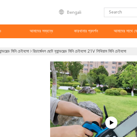
Bengali
ও
আমাদের সম্বন্ধে
কারখানার প্রদর্শন
আমাদের সাথে য
যান্ডহেল্ড মিনি চেইনসো
রিচার্জেবল ছোট হ্যান্ডহেল্ড মিনি চেইনসো 21V লিথিয়াম মিনি চেইনসো