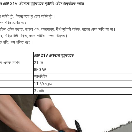
েবল ছোট 21V চেইনসো হ্যান্ডহোল্ড ব্যাটারি চেইন বৈদ্যুতিক করাত
তেল আউটপুট, নিয়ন্ত্রণযোগ্য তেল আউটপুট।
াপদ লকিং সমর্থন করে।
দ্যুতিক চেইন করাত, হালকা এবং বহনযোগ্য, দীর্ঘ ব্যাটারি লাইফ, ছালের কোন ক্ষতি হয় না।
টর, শক্তিশালী শক্তি, দ্রুত কাটিয়া, দক্ষতা উন্নত।
্রুত গতি, কম শক্তি খরচ।
ছোট 21V চেইনসো হ্যান্ডহোল্ড
ুতিক একক বিশেষ
21 ভি
650 W
ব্রাশবিহীন
11মি/সেকেন্ড
3 কেজি