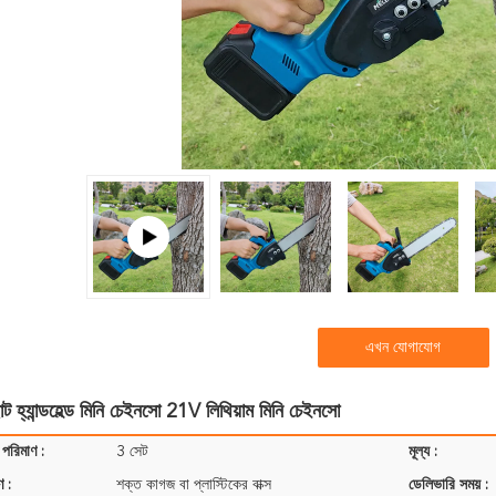
এখন যোগাযোগ
োট হ্যান্ডহেল্ড মিনি চেইনসো 21V লিথিয়াম মিনি চেইনসো
 পরিমাণ :
3 সেট
মূল্য :
ণ :
শক্ত কাগজ বা প্লাস্টিকের বাক্স
ডেলিভারি সময় :