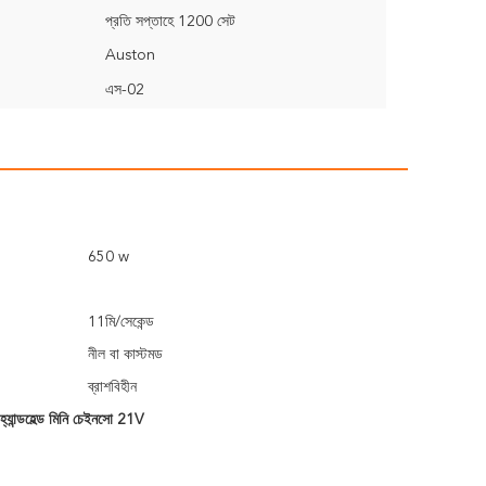
প্রতি সপ্তাহে 1200 সেট
Auston
এস-02
650 w
11মি/সেকেন্ড
নীল বা কাস্টমড
ব্রাশবিহীন
হ্যান্ডহেল্ড মিনি চেইনসো 21V