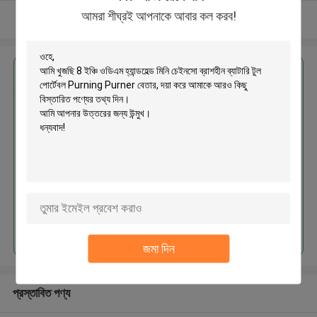
আমরা শীঘ্রই আপনাকে আবার কল করব!
আরো দেখুন
এর সেরা মূল্য পান
8 ইঞ্চি ওডিএম হ্যান্ডহেল্ড মিনি চেইনসো
ব্রাশহীন ব্যাটারি টুল পোর্টেবল Purning
Purner বেতার
চালিয়ে
জমা দিন
প্রস্তাবিত পণ্য