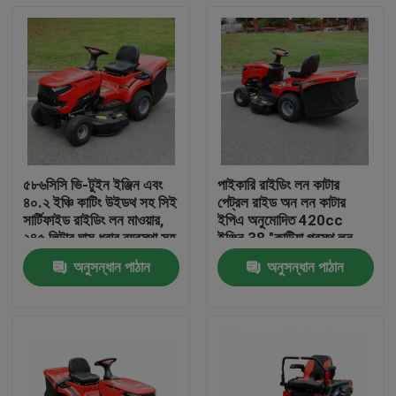
৫৮৬সিসি ভি-টুইন ইঞ্জিন এবং
পাইকারি রাইডিং লন কাটার
৪০.২ ইঞ্চি কাটিং উইডথ সহ সিই
পেট্রল রাইড অন লন কাটার
সার্টিফাইড রাইডিং লন মাওয়ার,
ইপিএ অনুমোদিত 420cc
২৪৫ লিটার ঘাস ধরার ব্যবস্থা সহ
ইঞ্জিন 38 "কাটিয়া প্রস্থ লন
ট্র্যাক্টর OEM সমর্থন
অনুসন্ধান পাঠান
অনুসন্ধান পাঠান
বাড়ি
পণ্য
ভিডিও