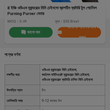
8 ইঞ্চি ওডিএম হ্যান্ডহেল্ড মিনি চেইনসো ব্রাশহীন ব্যাটারি টুল পোর্টেবল
Purning Purner বেতার
MOQ：5 সেট
মূল্য：$55.8/set
আমাদের সাথে যোগাযোগ
ভালো দাম
করুন
পণ্যের বর্ণনা
ওডিএম হ্যান্ডহেল্ড মিনি চেইনসো
,
লক্ষণীয় করা:
কর্ডলেস লাইটওয়েট হ্যান্ডহেল্ড মিনি চেইনসো
,
ওডিএম হ্যান্ডহেল্ড ব্যাটারি চালিত মিনি চেইনসো
উৎপত্তি স্থল
চীন
ডেলিভারি সময়
9-12 কাজের দিন