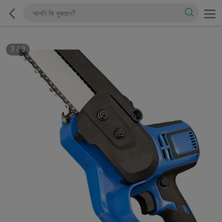
3
/
3