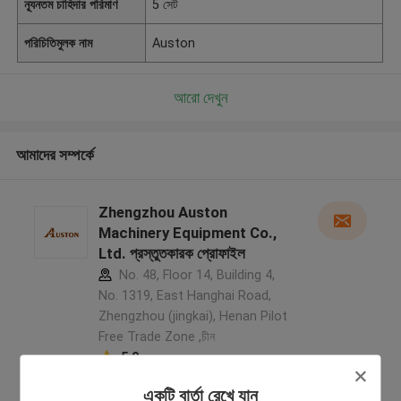
ন্যূনতম চাহিদার পরিমাণ
5 সেট
পরিচিতিমুলক নাম
Auston
আরো দেখুন
আমাদের সম্পর্কে
Zhengzhou Auston
Machinery Equipment Co.,
Ltd. প্রস্তুতকারক প্রোফাইল
No. 48, Floor 14, Building 4,
No. 1319, East Hanghai Road,
Zhengzhou (jingkai), Henan Pilot
Free Trade Zone ,চীন
5.0
যাচাইকৃত সরবরাহকারী
একটি বার্তা রেখে যান