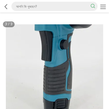
3
/
3