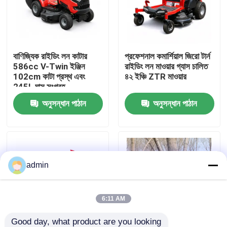
আমাদের সম্বন্ধে
বাণিজ্যিক রাইডিং লন কাটার
প্রফেশনাল কমার্শিয়াল জিরো টার্ন
কারখানার প্রদর্শন
586cc V-Twin ইঞ্জিন
রাইডিং লন মাওয়ার গ্যাস চালিত
102cm কাটা প্রস্থ এবং
৪২ ইঞ্চি ZTR মাওয়ার
245L ঘাস সংগ্রহ
আমাদের সাথে যোগাযোগ
অনুসন্ধান পাঠান
অনুসন্ধান পাঠান
একটি উদ্ধৃতি অনুরোধ করুন
পেট্রল চেইনসো
admin
হ্যান্ডহেল্ড মিনি চেইনসো
6:11 AM
বৈদ্যুতিক চেইনসো
Good day, what product are you looking 