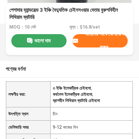
পেশাদার হ্যান্ডহেল্ড 3 ইঞ্চি বৈদ্যুতিক চেইনসওয়ার বেতার বুরুশবিহীন
লিথিয়াম ব্যাটারি
MOQ：10 সেট
মূল্য：$16.8/set
আমাদের সাথে যোগাযোগ
ভালো দাম
করুন
পণ্যের বর্ণনা
৩ ইঞ্চি ইলেকট্রিক চেইনসো
,
লক্ষণীয় করা:
কর্ডলেস ইলেকট্রিক চেইনসো
,
ব্রাশহীন লিথিয়াম ব্যাটারি চেইনসো
উৎপত্তি স্থল
চীন
ডেলিভারি সময়
9-12 কাজের দিন