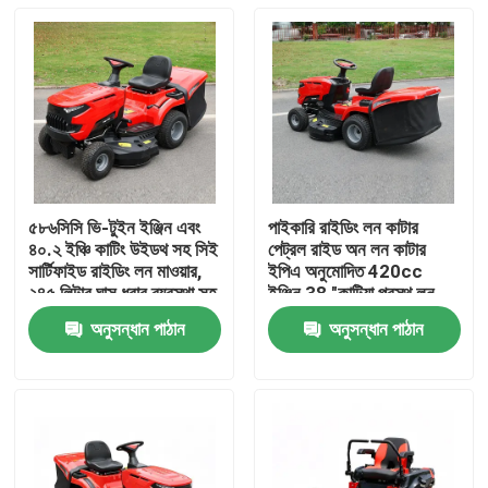
৫৮৬সিসি ভি-টুইন ইঞ্জিন এবং
পাইকারি রাইডিং লন কাটার
৪০.২ ইঞ্চি কাটিং উইডথ সহ সিই
পেট্রল রাইড অন লন কাটার
সার্টিফাইড রাইডিং লন মাওয়ার,
ইপিএ অনুমোদিত 420cc
২৪৫ লিটার ঘাস ধরার ব্যবস্থা সহ
ইঞ্জিন 38 "কাটিয়া প্রস্থ লন
ট্র্যাক্টর OEM সমর্থন
অনুসন্ধান পাঠান
অনুসন্ধান পাঠান
বাড়ি
পণ্য
ভিডিও