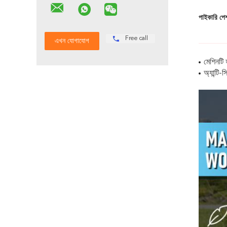
পাইকারি পেশ
Free call
মেশিনটি
অ্যান্টি