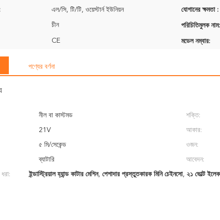
:
এল/সি, টি/টি, ওয়েস্টার্ন ইউনিয়ন
যোগানের ক্ষমতা :
চীন
পরিচিতিমুলক নাম:
CE
মডেল নম্বার:
পণ্যের বর্ণনা
য
নীল বা কাস্টমড
শক্তি:
21V
আকার:
৫ মি/সেকেন্ড
ওজন:
ব্যাটারি
আবেদন:
 ধরা:
ইন্ডাস্ট্রিয়াল হ্যান্ড কাটার মেশিন
,
পেশাদার প্রস্তুতকারক মিনি চেইনসো
,
২১ ভোল্ট ইলেক