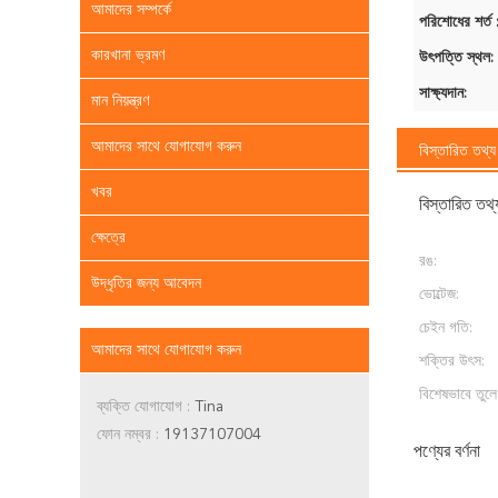
আমাদের সম্পর্কে
পরিশোধের শর্ত 
কারখানা ভ্রমণ
উৎপত্তি স্থল:
সাক্ষ্যদান:
মান নিয়ন্ত্রণ
আমাদের সাথে যোগাযোগ করুন
বিস্তারিত তথ্য
খবর
বিস্তারিত তথ্
ক্ষেত্রে
রঙ:
উদ্ধৃতির জন্য আবেদন
ভোল্টেজ:
চেইন গতি:
আমাদের সাথে যোগাযোগ করুন
শক্তির উৎস:
বিশেষভাবে তুলে
ব্যক্তি যোগাযোগ :
Tina
ফোন নম্বর :
19137107004
পণ্যের বর্ণনা