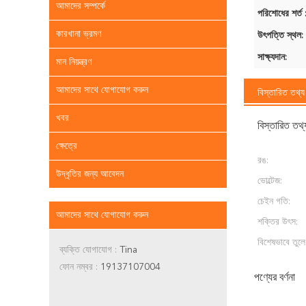
আমাদের সম্পর্কে
পরিশোধের শর্ত 
কারখানা ভ্রমণ
উৎপত্তি স্থল:
সাক্ষ্যদান:
মান নিয়ন্ত্রণ
আমাদের সাথে যোগাযোগ করুন
বিস্তারিত তথ্য
খবর
বিস্তারিত তথ্
ক্ষেত্রে
রঙ:
উদ্ধৃতির জন্য আবেদন
ভোল্টেজ:
চেইন গতি:
আমাদের সাথে যোগাযোগ করুন
শক্তির উৎস:
বিশেষভাবে তুলে
ব্যক্তি যোগাযোগ :
Tina
ফোন নম্বর :
19137107004
পণ্যের বর্ণনা