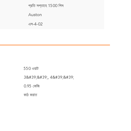
প্রতি সপ্তাহে 1500 পিস
Auston
এস-4-02
550 ওয়াট
3&#39;&#39;, 4&#39;&#39;
0.95 কেজি
কাঠ করাত