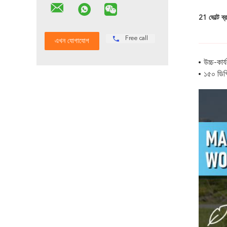
21 ভোল্ট ব্র
Free call
উচ্চ-কার্
১৫০ ডিগ্