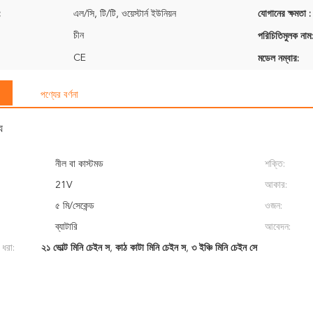
:
এল/সি, টি/টি, ওয়েস্টার্ন ইউনিয়ন
যোগানের ক্ষমতা :
চীন
পরিচিতিমুলক নাম:
CE
মডেল নম্বার:
পণ্যের বর্ণনা
য
নীল বা কাস্টমড
শক্তি:
21V
আকার:
৫ মি/সেকেন্ড
ওজন:
ব্যাটারি
আবেদন:
 ধরা:
২১ ভোল্ট মিনি চেইন স
,
কাঠ কাটা মিনি চেইন স
,
৩ ইঞ্চি মিনি চেইন সে