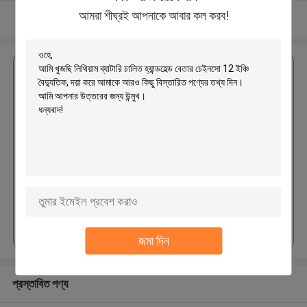
আমরা শীঘ্রই আপনাকে আবার কল করব!
আরো দেখুন
এর সেরা মূল্য পান
লিথিয়াম ব্যাটারি চালিত হ্যান্ডহেল্ড বেতার
চেইনসো 12 ইঞ্চি বৈদ্যুতিক
চালিয়ে
জমা দিন
প্রস্তাবিত পণ্য