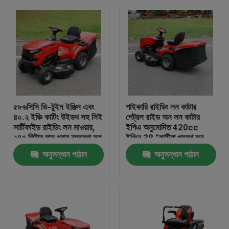
৫৮৬সিসি ভি-টুইন ইঞ্জিন এবং
পাইকারি রাইডিং লন কাটার
৪০.২ ইঞ্চি কাটিং উইডথ সহ সিই
পেট্রল রাইড অন লন কাটার
সার্টিফাইড রাইডিং লন মাওয়ার,
ইপিএ অনুমোদিত 420cc
২৪৫ লিটার ঘাস ধরার ব্যবস্থা সহ
ইঞ্জিন 38 "কাটিয়া প্রস্থ লন
ট্র্যাক্টর OEM সমর্থন
অনুসন্ধান পাঠান
অনুসন্ধান পাঠান
বাড়ি
পণ্য
ভিডিও