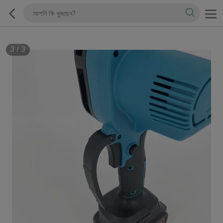
1
/
3