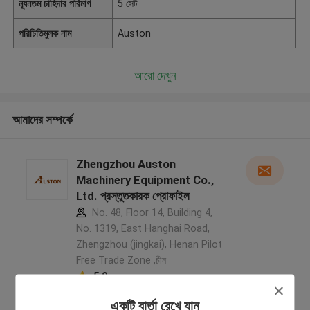
ন্যূনতম চাহিদার পরিমাণ
5 সেট
পরিচিতিমুলক নাম
Auston
আরো দেখুন
আমাদের সম্পর্কে
Zhengzhou Auston
Machinery Equipment Co.,
Ltd. প্রস্তুতকারক প্রোফাইল
No. 48, Floor 14, Building 4,
No. 1319, East Hanghai Road,
Zhengzhou (jingkai), Henan Pilot
Free Trade Zone ,চীন
5.0
যাচাইকৃত সরবরাহকারী
একটি বার্তা রেখে যান