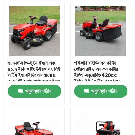
৫৮৬সিসি ভি-টুইন ইঞ্জিন এবং
পাইকারি রাইডিং লন কাটার
৪০.২ ইঞ্চি কাটিং উইডথ সহ সিই
পেট্রল রাইড অন লন কাটার
সার্টিফাইড রাইডিং লন মাওয়ার,
ইপিএ অনুমোদিত 420cc
২৪৫ লিটার ঘাস ধরার ব্যবস্থা সহ
ইঞ্জিন 38 "কাটিয়া প্রস্থ লন
ট্র্যাক্টর OEM সমর্থন
অনুসন্ধান পাঠান
অনুসন্ধান পাঠান
বাড়ি
পণ্য
ভিডিও