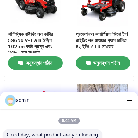
আমাদের সম্বন্ধে
বাণিজ্যিক রাইডিং লন কাটার
প্রফেশনাল কমার্শিয়াল জিরো টার্ন
কারখানার প্রদর্শন
586cc V-Twin ইঞ্জিন
রাইডিং লন মাওয়ার গ্যাস চালিত
102cm কাটা প্রস্থ এবং
৪২ ইঞ্চি ZTR মাওয়ার
245L ঘাস সংগ্রহ
আমাদের সাথে যোগাযোগ
অনুসন্ধান পাঠান
অনুসন্ধান পাঠান
একটি উদ্ধৃতি অনুরোধ করুন
পেট্রল চেইনসো
admin
হ্যান্ডহেল্ড মিনি চেইনসো
5:04 AM
বৈদ্যুতিক চেইনসো
Good day, what product are you looking 