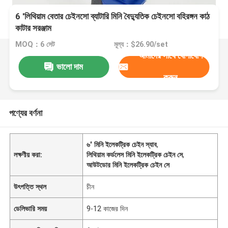
6 'লিথিয়াম বেতার চেইনসো ব্যাটারি মিনি বৈদ্যুতিক চেইনসো বহিরঙ্গন কাঠ
কাটার সরঞ্জাম
MOQ：6 সেট
মূল্য：$26.90/set
আমাদের সাথে যোগাযোগ
ভালো দাম
করুন
পণ্যের বর্ণনা
৬' মিনি ইলেকট্রিক চেইন স্যাব
,
লক্ষণীয় করা:
লিথিয়াম কর্ডলেস মিনি ইলেকট্রিক চেইন সে
,
আউটডোর মিনি ইলেকট্রিক চেইন সে
উৎপত্তি স্থল
চীন
ডেলিভারি সময়
9-12 কাজের দিন