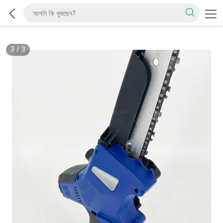
3
/
3