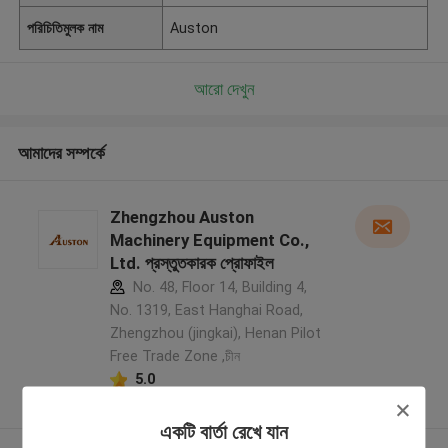
পরিচিতিমুলক নাম
Auston
আরো দেখুন
আমাদের সম্পর্কে
Zhengzhou Auston
Machinery Equipment Co.,
Ltd. প্রস্তুতকারক প্রোফাইল
No. 48, Floor 14, Building 4,
No. 1319, East Hanghai Road,
Zhengzhou (jingkai), Henan Pilot
Free Trade Zone ,চীন
5.0
যাচাইকৃত সরবরাহকারী
একটি বার্তা রেখে যান