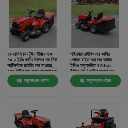
৫৮৬সিসি ভি-টুইন ইঞ্জিন এবং
পাইকারি রাইডিং লন কাটার
৪০.২ ইঞ্চি কাটিং উইডথ সহ সিই
পেট্রল রাইড অন লন কাটার
সার্টিফাইড রাইডিং লন মাওয়ার,
ইপিএ অনুমোদিত 420cc
২৪৫ লিটার ঘাস ধরার ব্যবস্থা সহ
ইঞ্জিন 38 "কাটিয়া প্রস্থ লন
ট্র্যাক্টর OEM সমর্থন
অনুসন্ধান পাঠান
অনুসন্ধান পাঠান
বাড়ি
পণ্য
ভিডিও