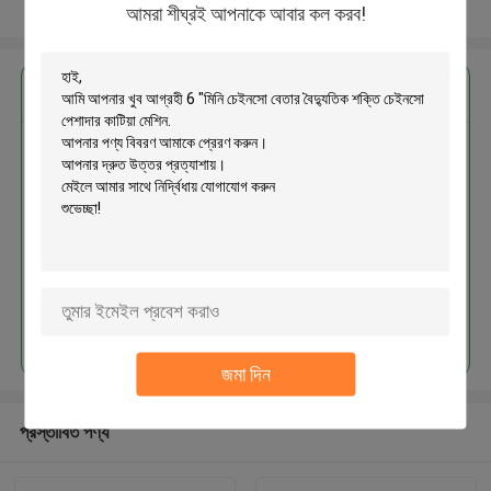
আরো দেখুন
আমরা শীঘ্রই আপনাকে আবার কল করব!
এর সেরা মূল্য পান
6 "মিনি চেইনসো বেতার বৈদ্যুতিক শক্তি
চেইনসো পেশাদার কাটিয়া মেশিন
চালিয়ে
জমা দিন
প্রস্তাবিত পণ্য