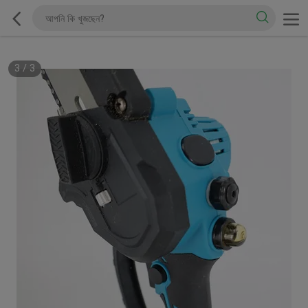
3
/
3