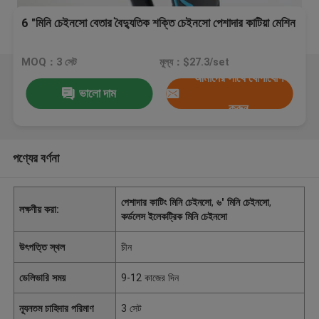
6 "মিনি চেইনসো বেতার বৈদ্যুতিক শক্তি চেইনসো পেশাদার কাটিয়া মেশিন
MOQ：3 সেট
মূল্য：$27.3/set
আমাদের সাথে যোগাযোগ
ভালো দাম
করুন
পণ্যের বর্ণনা
পেশাদার কাটিং মিনি চেইনসো
,
৬' মিনি চেইনসো
,
লক্ষণীয় করা:
কর্ডলেস ইলেকট্রিক মিনি চেইনসো
উৎপত্তি স্থল
চীন
ডেলিভারি সময়
9-12 কাজের দিন
ন্যূনতম চাহিদার পরিমাণ
3 সেট