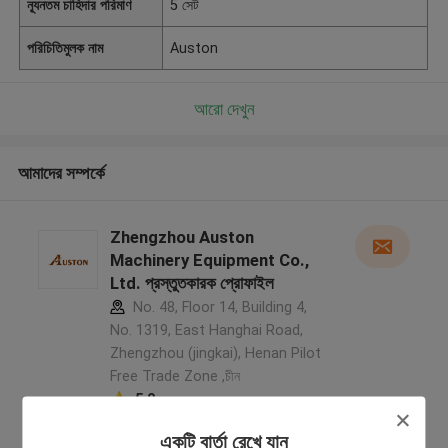
ন্যূনতম চাহিদার পরিমাণ
5 সেট
পরিচিতিমুলক নাম
Auston
আরো দেখুন
আমাদের সম্পর্কে
Zhengzhou Auston
Machinery Equipment Co.,
Ltd. প্রস্তুতকারক প্রোফাইল
No. 48, Floor 14, Building 4,
No. 1319, East Hanghai Road,
Zhengzhou (jingkai), Henan Pilot
Free Trade Zone ,চীন
5.0
যাচাইকৃত সরবরাহকারী
একটি বার্তা রেখে যান