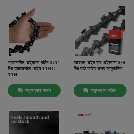
গ্যাসোলিন চেইনসো পার্টস 3/4"
অরেগন চেইন ফর চেইনসো 3/8
পিচ হারভেস্টার চেইন 11BC
পিচ কাঠ কাটার জন্য আনুষাঙ্গিক
11H
অনুসন্ধান পাঠান
অনুসন্ধান পাঠান
বাড়ি
পণ্য
ভিডিও