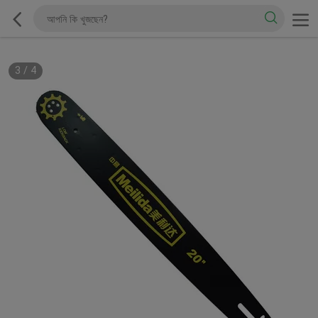
3
/
4