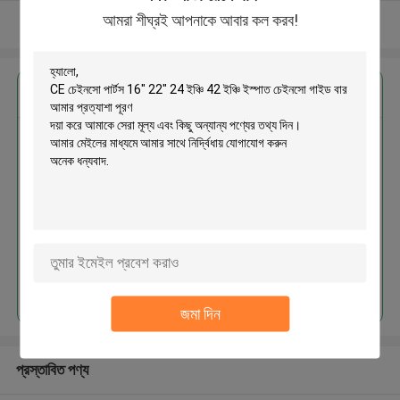
আমরা শীঘ্রই আপনাকে আবার কল করব!
আরো দেখুন
এর সেরা মূল্য পান
CE চেইনসো পার্টস 16" 22" 24 ইঞ্চি 42
ইঞ্চি ইস্পাত চেইনসো গাইড বার
চালিয়ে
জমা দিন
প্রস্তাবিত পণ্য