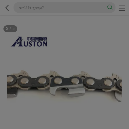
3
/
5