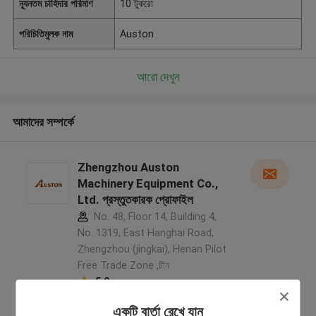
ন্যূনতম চাহিদার পরিমাণ
10 টুকরো
পরিচিতিমুলক নাম
Auston
আরো দেখুন
আমাদের সম্পর্কে
Zhengzhou Auston
Machinery Equipment Co.,
Ltd. প্রস্তুতকারক প্রোফাইল
No. 48, Floor 14, Building 4,
No. 1319, East Hanghai Road,
Zhengzhou (jingkai), Henan Pilot
Free Trade Zone ,চীন
5.0
যাচাইকৃত সরবরাহকারী
একটি বার্তা রেখে যান