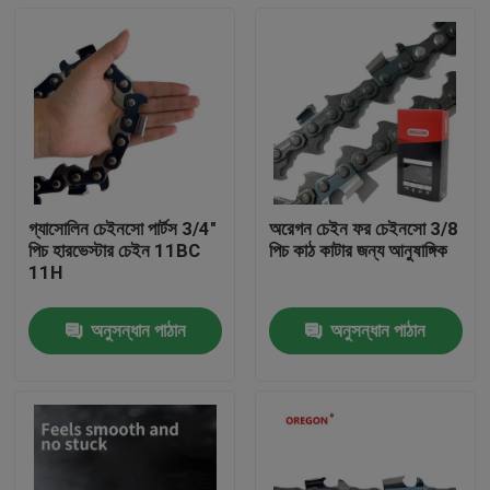
গ্যাসোলিন চেইনসো পার্টস 3/4"
অরেগন চেইন ফর চেইনসো 3/8
পিচ হারভেস্টার চেইন 11BC
পিচ কাঠ কাটার জন্য আনুষাঙ্গিক
11H
অনুসন্ধান পাঠান
অনুসন্ধান পাঠান
বাড়ি
পণ্য
ভিডিও