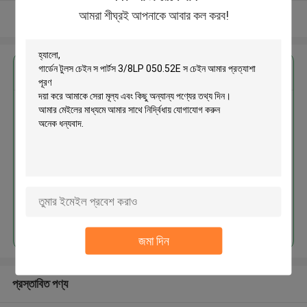
আমরা শীঘ্রই আপনাকে আবার কল করব!
আরো দেখুন
এর সেরা মূল্য পান
গার্ডেন টুলস চেইন স পার্টস 3/8LP
050.52E স চেইন
চালিয়ে
জমা দিন
প্রস্তাবিত পণ্য