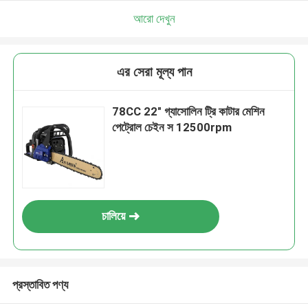
আমরা শীঘ্রই আপনাকে আবার কল করব!
আরো দেখুন
এর সেরা মূল্য পান
78CC 22" গ্যাসোলিন ট্রি কাটার মেশিন
পেট্রোল চেইন স 12500rpm
চালিয়ে
জমা দিন
প্রস্তাবিত পণ্য