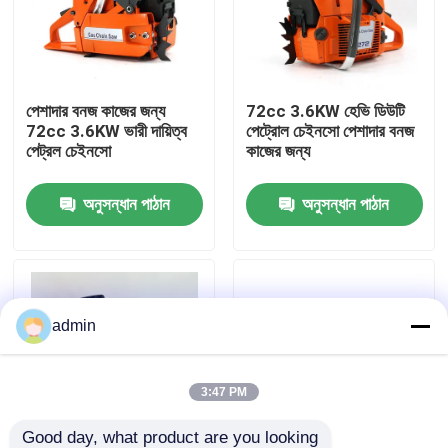
আমাদের সম্বন্ধে
পেশাদার বনজ কাজের জন্য
72cc 3.6KW হেভি ডিউটি ​​
কারখানার প্রদর্শন
72cc 3.6KW ভারী দায়িত্ব
পেট্রোল চেইনসো পেশাদার বনজ
পেট্রল চেইনসো
কাজের জন্য
আমাদের সাথে যোগাযোগ
অনুসন্ধান পাঠান
অনুসন্ধান পাঠান
একটি উদ্ধৃতি অনুরোধ করুন
পেট্রল চেইনসো
admin
হ্যান্ডহেল্ড মিনি চেইনসো
3:47 PM
বৈদ্যুতিক চেইনসো
Good day, what product are you looking 