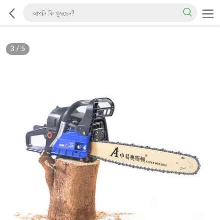
3
/
5