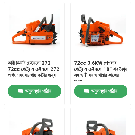
ভারী ডিউটি চেইনসো 272
72cc 3.6KW পেশাদার
72cc পেট্রোল চেইনসো 272
পেট্রোল চেইনসো 18'' বার দৈর্ঘ্য
লগিং এবং বড় গাছ কাটার জন্য
সহ ভারী বন ও খামার কাজের
জন্য
অনুসন্ধান পাঠান
অনুসন্ধান পাঠান
বাড়ি
পণ্য
ভিডিও