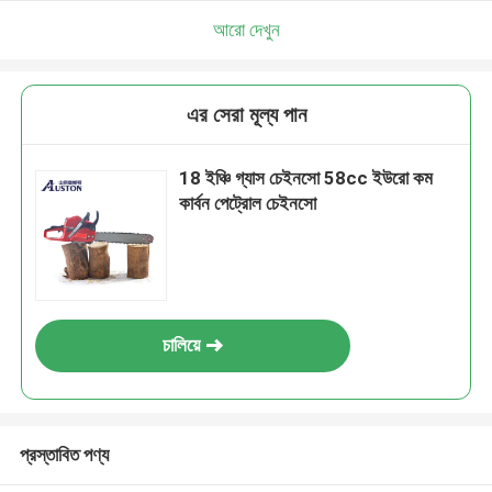
আরো দেখুন
এর সেরা মূল্য পান
18 ইঞ্চি গ্যাস চেইনসো 58cc ইউরো কম
কার্বন পেট্রোল চেইনসো
চালিয়ে
প্রস্তাবিত পণ্য