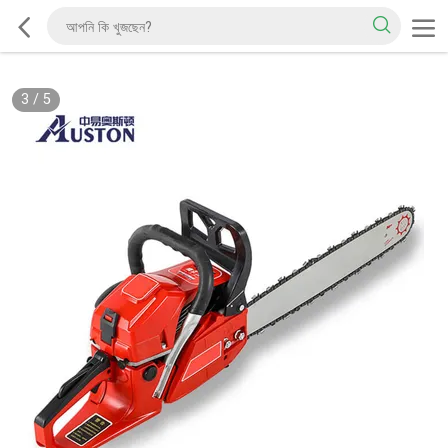
3
/
5