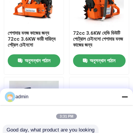
আমাদের সম্বন্ধে
পেশাদার বনজ কাজের জন্য
72cc 3.6KW হেভি ডিউটি ​​
কারখানার প্রদর্শন
72cc 3.6KW ভারী দায়িত্ব
পেট্রোল চেইনসো পেশাদার বনজ
পেট্রল চেইনসো
কাজের জন্য
আমাদের সাথে যোগাযোগ
অনুসন্ধান পাঠান
অনুসন্ধান পাঠান
একটি উদ্ধৃতি অনুরোধ করুন
পেট্রল চেইনসো
admin
হ্যান্ডহেল্ড মিনি চেইনসো
3:31 PM
বৈদ্যুতিক চেইনসো
Good day, what product are you looking 