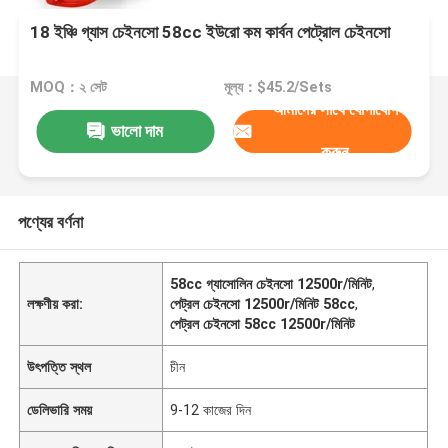
18 ইঞ্চি গ্যাস চেইনসো 58cc ইউরো কম কার্বন পেট্রোল চেইনসো
MOQ：২ সেট
মূল্য：$45.2/Sets
আমাদের সাথে যোগাযোগ
ভালো দাম
করুন
পণ্যের বর্ণনা
58cc গ্যাসোলিন চেইনসো 12500r/মিনিট
,
লক্ষণীয় করা:
পেট্রল চেইনসো 12500r/মিনিট 58cc
,
পেট্রল চেইনসো 58cc 12500r/মিনিট
উৎপত্তি স্থল
চীন
ডেলিভারি সময়
9-12 কাজের দিন