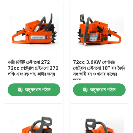
ভারী ডিউটি চেইনসো 272
72cc 3.6KW পেশাদার
72cc পেট্রোল চেইনসো 272
পেট্রোল চেইনসো 18'' বার দৈর্ঘ্য
লগিং এবং বড় গাছ কাটার জন্য
সহ ভারী বন ও খামার কাজের
জন্য
অনুসন্ধান পাঠান
অনুসন্ধান পাঠান
বাড়ি
পণ্য
ভিডিও