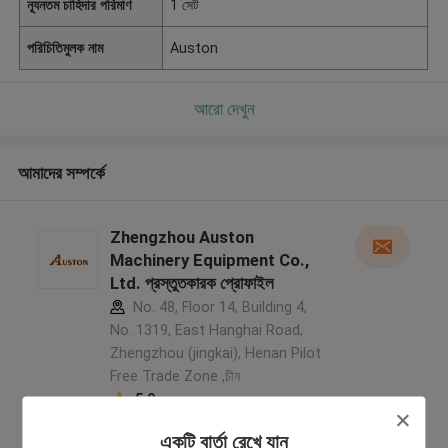
ন্যূনতম চাহিদার পরিমাণ
1 সেট
পরিচিতিমুলক নাম
Auston
আরো দেখুন
আমাদের সম্পর্কে
Zhengzhou Auston
Machinery Equipment Co.,
Ltd. প্রস্তুতকারক প্রোফাইল
No. 48, Floor 14, Building 4,
No. 1319, East Hanghai Road,
Zhengzhou (jingkai), Henan Pilot
Free Trade Zone ,চীন
5.0
যাচাইকৃত সরবরাহকারী
একটি বার্তা রেখে যান