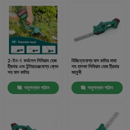
2-ইন-1 কর্ডলেস লিথিয়াম হেজ
বিচ্ছিন্নযোগ্য ঘাস কাটার মাথা
ট্রিমার এবং ইন্টারচেঞ্জযোগ্য ব্লেড
সহ হালকা লিথিয়াম হেজ ট্রিমার
সহ ঘাস কাটার
বহুমুখী
অনুসন্ধান পাঠান
অনুসন্ধান পাঠান
বাড়ি
পণ্য
ভিডিও