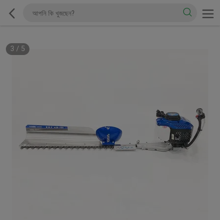
3
/
5