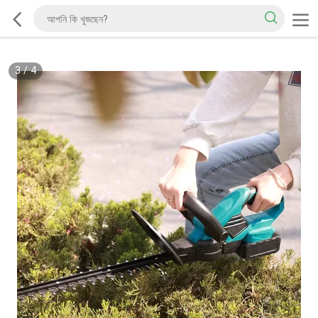
3
/
4