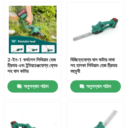
2-ইন-1 কর্ডলেস লিথিয়াম হেজ
বিচ্ছিন্নযোগ্য ঘাস কাটার মাথা
ট্রিমার এবং ইন্টারচেঞ্জযোগ্য ব্লেড
সহ হালকা লিথিয়াম হেজ ট্রিমার
সহ ঘাস কাটার
বহুমুখী
অনুসন্ধান পাঠান
অনুসন্ধান পাঠান
বাড়ি
পণ্য
ভিডিও