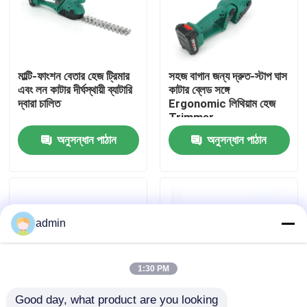
আমাদের সম্বন্ধে
মাল্টি-ফাংশন বেতার হেজ ট্রিমার
সহজ বাগান জন্য দ্রুত-স্টাপ ঘাস
কারখানার প্রদর্শন
এবং লন কাটার দীর্ঘস্থায়ী ব্যাটারি
কাটার ব্লেড সঙ্গে
দ্বারা চালিত
Ergonomic লিথিয়াম হেজ
Trimmer
আমাদের সাথে যোগাযোগ
অনুসন্ধান পাঠান
অনুসন্ধান পাঠান
একটি উদ্ধৃতি অনুরোধ করুন
পেট্রল চেইনসো
admin
হ্যান্ডহেল্ড মিনি চেইনসো
1:30 PM
বৈদ্যুতিক চেইনসো
Good day, what product are you looking 