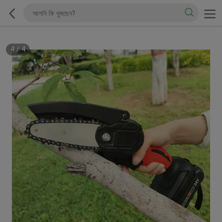
4
/
4