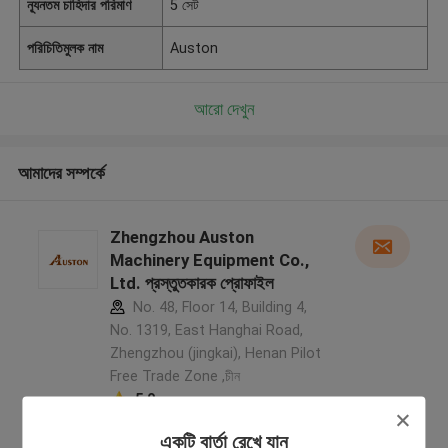
ন্যূনতম চাহিদার পরিমাণ
5 সেট
পরিচিতিমুলক নাম
Auston
আরো দেখুন
আমাদের সম্পর্কে
Zhengzhou Auston
Machinery Equipment Co.,
Ltd. প্রস্তুতকারক প্রোফাইল
No. 48, Floor 14, Building 4,
No. 1319, East Hanghai Road,
Zhengzhou (jingkai), Henan Pilot
Free Trade Zone ,চীন
5.0
যাচাইকৃত সরবরাহকারী
একটি বার্তা রেখে যান