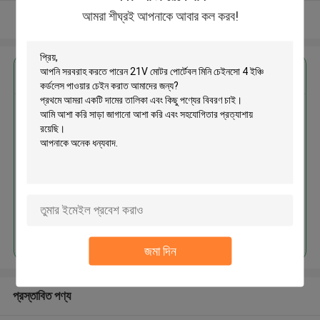
আমরা শীঘ্রই আপনাকে আবার কল করব!
আরো দেখুন
এর সেরা মূল্য পান
21V মোটর পোর্টেবল মিনি চেইনসো 4 ইঞ্চি
কর্ডলেস পাওয়ার চেইন করাত
চালিয়ে
জমা দিন
প্রস্তাবিত পণ্য