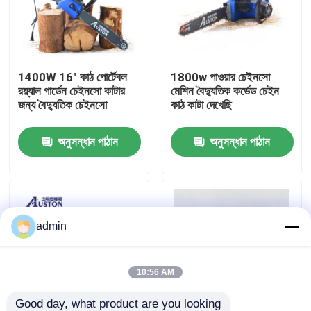
আমাদের সম্বন্ধে
1400W 16" কাঠ পোর্টেবল
1800w পাওয়ার চেইনসো
কারখানার প্রদর্শন
রয়্যাল গার্ডেন চেইনসো কাটার
মেশিন বৈদ্যুতিক কর্ডেড চেইন
জন্য বৈদ্যুতিক চেইনসো
কাঠ কাটা দেখেছি
আমাদের সাথে যোগাযোগ
অনুসন্ধান পাঠান
অনুসন্ধান পাঠান
একটি উদ্ধৃতি অনুরোধ করুন
পেট্রল চেইনসো
admin
হ্যান্ডহেল্ড মিনি চেইনসো
10:56 AM
বৈদ্যুতিক চেইনসো
Good day, what product are you looking 