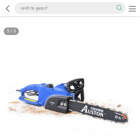
3
/
5