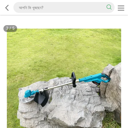
3
/
5