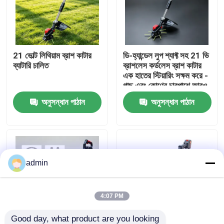
আমাদের সম্বন্ধে
21 ভোল্ট লিথিয়াম ব্রাশ কাটার
ডি-হ্যান্ডেল লুপ শ্যাফ্ট সহ 21 ভি
কারখানার প্রদর্শন
ব্যাটারি চালিত
ব্রাশলেস কর্ডলেস ব্রাশ কাটার
এক হাতের স্টিয়ারিং সক্ষম করে -
গাছ এবং কোণের চারপাশে আরও
আমাদের সাথে যোগাযোগ
সহজ চালনা।
অনুসন্ধান পাঠান
অনুসন্ধান পাঠান
একটি উদ্ধৃতি অনুরোধ করুন
পেট্রল চেইনসো
admin
হ্যান্ডহেল্ড মিনি চেইনসো
4:07 PM
বৈদ্যুতিক চেইনসো
Good day, what product are you looking 