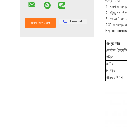
পণ্যের বর্ণনা:
1. কোণ সামঞ্জস
2. স্ট্যান্ডের 
3. চওড়া টায়া
Free call
90° সামঞ্জস্যযো
Ergonomics: সহজ
পণ্যের নাম
ভোল্টেজ, বৈদ্য
শক্তি
মোটর
বৈশিষ্ট্য
পাওয়ার টাইপ