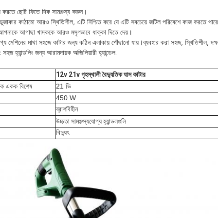
্য করতে ছোট ফিতে দিক সামঞ্জস্য করুন।
ত্রিভুজাকার কাঠামো আরও স্থিতিশীল, এটি নিশ্চিত করে যে এটি সবচেয়ে জটিল পরিবেশে কাজ করতে পার
র আপনাকে আগাছা খাদককে আরও মসৃণভাবে ধাক্কা দিতে দেয়।
গ্য মেশিনের মাথা সহজে কাটার জন্য কঠিন এলাকায় পৌঁছানো যায়।ব্যবহার করা সহজ, স্থিতিশীল, দক্
 হ্যান্ডলিং জন্য আরামদায়ক অক্জিলিয়ারী হ্যান্ডেল.
12v 21v গৃহস্থালী বৈদ্যুতিক ঘাস কাটার
ুতিক একক বিশেষ
21 ভি
450 W
ব্রাশবিহীন
উচ্চতা সামঞ্জস্যযোগ্য হ্যান্ডলগুলি
বিদ্যুৎ