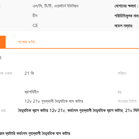
:
এল/সি, টি/টি, ওয়েস্টার্ন ইউনিয়ন
যোগানের ক্ষমতা :
চীন
পরিচিতিমুলক নাম:
CE
মডেল নম্বার:
পণ্যের বর্ণনা
য
ুতিক একক
21 ভি
শক্তি:
ব্রাশবিহীন
রঙ:
12v 21v গৃহস্থালী বৈদ্যুতিক ঘাস কাটার
পাওয়ার টাইপ:
 ধরা:
বৈদ্যুতিক ব্রাশ কাটার 12v 21v
,
কর্ডলেস গৃহস্থালী বৈদ্যুতিক ব্রাশ কাটার
,
21v লিথিয়
ম ব্যাটারি কর্ডলেস গৃহস্থালী বৈদ্যুতিক ঘাস কাটার