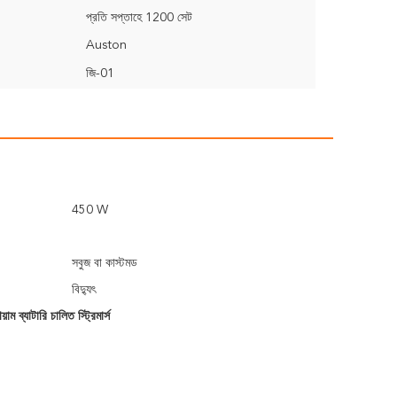
প্রতি সপ্তাহে 1200 সেট
Auston
জি-01
450 W
সবুজ বা কাস্টমড
বিদ্যুৎ
াম ব্যাটারি চালিত স্ট্রিমার্স