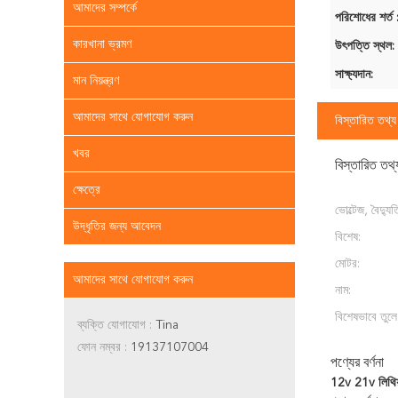
আমাদের সম্পর্কে
পরিশোধের শর্ত 
কারখানা ভ্রমণ
উৎপত্তি স্থল:
সাক্ষ্যদান:
মান নিয়ন্ত্রণ
আমাদের সাথে যোগাযোগ করুন
বিস্তারিত তথ্য
খবর
বিস্তারিত তথ্
ক্ষেত্রে
ভোল্টেজ, বৈদ্য
উদ্ধৃতির জন্য আবেদন
বিশেষ:
মোটর:
আমাদের সাথে যোগাযোগ করুন
নাম:
বিশেষভাবে তুলে
ব্যক্তি যোগাযোগ :
Tina
ফোন নম্বর :
19137107004
পণ্যের বর্ণনা
12v 21v লিথিয়া