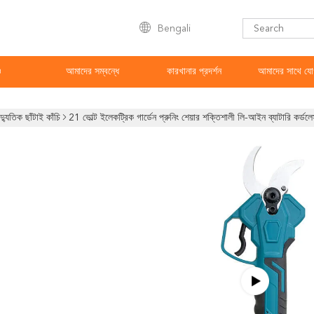
Bengali
ও
আমাদের সম্বন্ধে
কারখানার প্রদর্শন
আমাদের সাথে যো
দ্যুতিক ছাঁটাই কাঁচি
21 ভোল্ট ইলেকট্রিক গার্ডেন প্রুনিং শেয়ার শক্তিশালী লি-আইন ব্যাটারি কর্ডলে