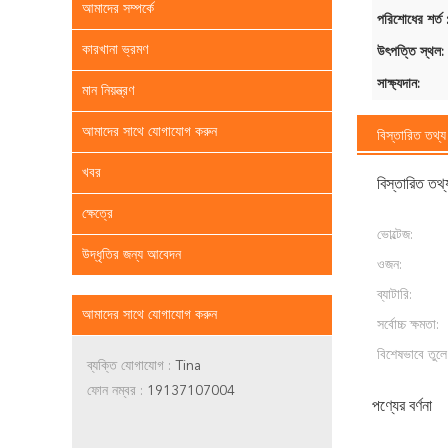
আমাদের সম্পর্কে
পরিশোধের শর্ত 
কারখানা ভ্রমণ
উৎপত্তি স্থল:
সাক্ষ্যদান:
মান নিয়ন্ত্রণ
আমাদের সাথে যোগাযোগ করুন
বিস্তারিত তথ্য
খবর
বিস্তারিত তথ্
ক্ষেত্রে
ভোল্টেজ:
উদ্ধৃতির জন্য আবেদন
ওজন:
ব্যাটারি:
আমাদের সাথে যোগাযোগ করুন
সর্বোচ্চ ক্ষমতা:
বিশেষভাবে তুলে
ব্যক্তি যোগাযোগ :
Tina
ফোন নম্বর :
19137107004
পণ্যের বর্ণনা