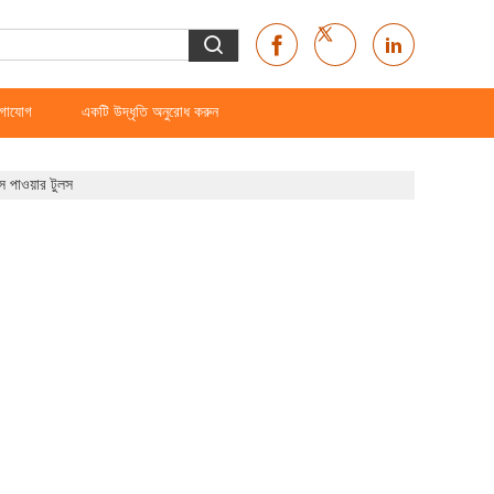
গাযোগ
একটি উদ্ধৃতি অনুরোধ করুন
স পাওয়ার টুলস