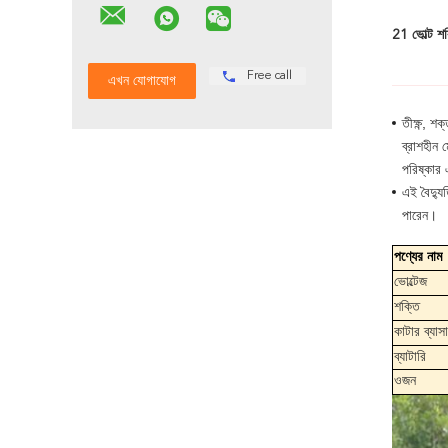
21 ভোল্ট শক
Free call
তীক্ষ্ণ, 
ব্রাশহীন 
পরিষ্কার
এই বৈদ্যু
পারেন।
পণ্যের নাম
ভোল্টেজ
শক্তি
কাটার ব্যাসার
ব্যাটারি
ওজন