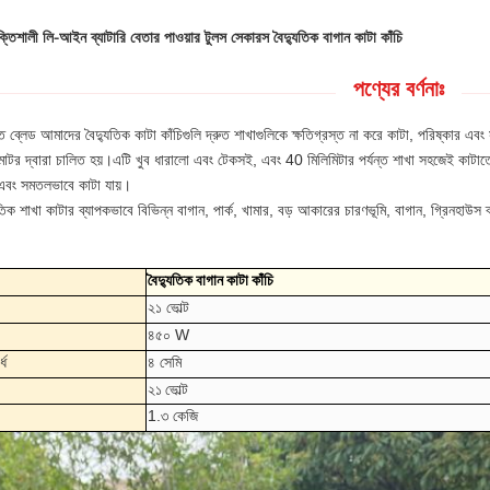
্তিশালী লি-আইন ব্যাটারি বেতার পাওয়ার টুলস সেকারস বৈদ্যুতিক বাগান কাটা কাঁচি
পণ্যের বর্ণনাঃ
শক্ত ব্লেড আমাদের বৈদ্যুতিক কাটা কাঁচিগুলি দ্রুত শাখাগুলিকে ক্ষতিগ্রস্ত না করে কাটা, পরিষ্কার
মোটর দ্বারা চালিত হয়।এটি খুব ধারালো এবং টেকসই, এবং 40 মিলিমিটার পর্যন্ত শাখা সহজেই কাটাতে পা
 এবং সমতলভাবে কাটা যায়।
তিক শাখা কাটার ব্যাপকভাবে বিভিন্ন বাগান, পার্ক, খামার, বড় আকারের চারণভূমি, বাগান, গ্রিনহাউস
বৈদ্যুতিক বাগান কাটা কাঁচি
২১ ভোল্ট
৪৫০ W
্ধ
৪ সেমি
২১ ভোল্ট
1.৩ কেজি