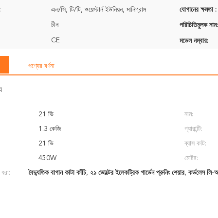
:
এল/সি, টি/টি, ওয়েস্টার্ন ইউনিয়ন, মানিগ্রাম
যোগানের ক্ষমতা :
চীন
পরিচিতিমুলক নাম:
CE
মডেল নম্বার:
পণ্যের বর্ণনা
য
21 ভি
নাম:
1.3 কেজি
গ্যারান্টি:
21 ভি
ব্যাস কাট:
450W
মোটর:
 ধরা:
বৈদ্যুতিক বাগান কাটা কাঁচি
,
২১ ভোল্টের ইলেকট্রিক গার্ডেন প্রুনিং শেয়ার
,
কর্ডলেস লি-আই