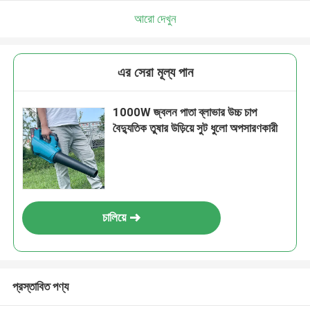
আমরা শীঘ্রই আপনাকে আবার কল করব!
আরো দেখুন
এর সেরা মূল্য পান
1000W জ্বলন পাতা ব্লাভার উচ্চ চাপ
বৈদ্যুতিক তুষার উড়িয়ে সুট ধুলো অপসারণকারী
চালিয়ে
জমা দিন
প্রস্তাবিত পণ্য