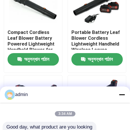
আমাদের সম্বন্ধে
Compact Cordless
Portable Battery Leaf
কারখানার প্রদর্শন
Leaf Blower Battery
Blower Cordless
Powered Lightweight
Lightweight Handheld
Handheld Blower for
Wireless Leaves
আমাদের সাথে যোগাযোগ
Home Garden Use
Blower for Home Yard
অনুসন্ধান পাঠান
অনুসন্ধান পাঠান
Use
একটি উদ্ধৃতি অনুরোধ করুন
পেট্রল চেইনসো
admin
হ্যান্ডহেল্ড মিনি চেইনসো
3:34 AM
বৈদ্যুতিক চেইনসো
Good day, what product are you looking 