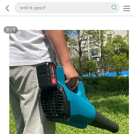
3
/
5