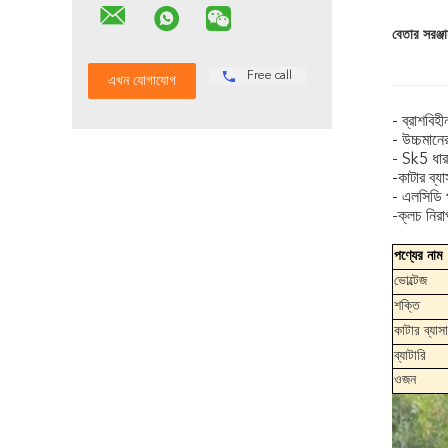
বেতার সরঞ্জা
Free call
- ব্রাশবিহী
- উচ্চমানে
- Sk5 ধারা
-কাটার ব্য
- এলসিডি প
-ক্লচ নিরা
পণ্যের নাম
ভোল্টেজ
শক্তি
কাটার ব্যাসার
ব্যাটারি
ওজন