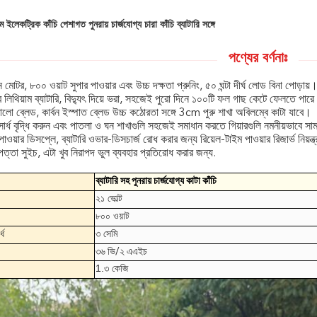
ম ইলেকট্রিক কাঁচি পেশাগত পুনরায় চার্জযোগ্য চারা কাঁচি ব্যাটারি সঙ্গে
পণ্যের বর্ণনাঃ
ন মোটর, ৮০০ ওয়াট সুপার পাওয়ার এবং উচ্চ দক্ষতা প্রুনিং, ৫০ ঘন্টা দীর্ঘ লোড বিনা পোড়ায়
র লিথিয়াম ব্যাটারি, বিদ্যুৎ দিয়ে ভরা, সহজেই পুরো দিনে ১০০টি ফল গাছ কেটে ফেলতে পার
লো ব্লেড, কার্বন ইস্পাত ব্লেড উচ্চ কঠোরতা সঙ্গে 3cm পুরু শাখা অবিলম্বে কাটা যাবে।
াসার্ধ বৃদ্ধি করুন এবং পাতলা ও ঘন শাখাগুলি সহজেই সমাধান করতে গিয়ারগুলি নমনীয়ভাবে সা
াওয়ার ডিসপ্লে, ব্যাটারি ওভার-ডিসচার্জ রোধ করার জন্য রিয়েল-টাইম পাওয়ার রিজার্ভ নিয়ন্
পত্তা সুইচ, এটা খুব নিরাপদ ভুল ব্যবহার প্রতিরোধ করার জন্য.
ব্যাটারি সহ পুনরায় চার্জযোগ্য কাটা কাঁচি
২১ ভোল্ট
৮০০ ওয়াট
্ধ
৩ সেমি
৩৬ ভি/২ এএইচ
1.৩ কেজি