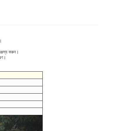
।
ে।
মঞ্জস্য করুন।
ত্রণ।