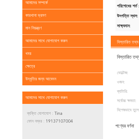
আমাদের সম্পর্কে
পরিশোধের শর্ত 
কারখানা ভ্রমণ
উৎপত্তি স্থল:
সাক্ষ্যদান:
মান নিয়ন্ত্রণ
আমাদের সাথে যোগাযোগ করুন
বিস্তারিত তথ্য
খবর
বিস্তারিত তথ্
ক্ষেত্রে
ভোল্টেজ:
উদ্ধৃতির জন্য আবেদন
ওজন:
ব্যাটারি:
আমাদের সাথে যোগাযোগ করুন
সর্বোচ্চ ক্ষমতা:
বিশেষভাবে তুলে
ব্যক্তি যোগাযোগ :
Tina
ফোন নম্বর :
19137107004
পণ্যের বর্ণনা