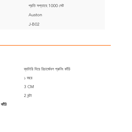
প্রতি সপ্তাহে 1000 সেট
Auston
J-B02
ব্যাটারি দিয়ে রিচার্জেবল প্রুনিং কাঁচি
১ বছর
3 CM
2 ঘন্টা
 কাঁচি