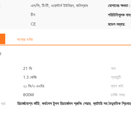
:
এল/সি, টি/টি, ওয়েস্টার্ন ইউনিয়ন, মানিগ্রাম
যোগানের ক্ষমতা :
চীন
পরিচিতিমুলক নাম:
CE
মডেল নম্বার:
পণ্যের বর্ণনা
য
21 ভি
নাম:
1.3 কেজি
গ্যারান্টি:
২১ ভি/৩ এএইচ
ব্যাস কাট:
800W
চার্জিং সময়:
 ধরা:
রিচার্জযোগ্য কাঁচি
,
কর্ডলেস টুলস রিচার্জেবল প্রুনিং শেয়ার
,
ব্যাটারি সহ বৈদ্যুতিক প্রিনার