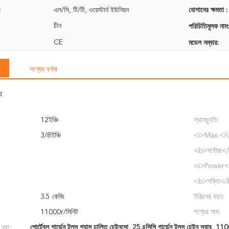
:
এল/সি, টি/টি, ওয়েস্টার্ন ইউনিয়ন
যোগানের ক্ষমতা :
চীন
পরিচিতিমুলক নাম:
CE
মডেল নম্বার:
পণ্যের বর্ণনা
য
12ইঞ্চি
স্থানচ্যুতি:
3/8ইঞ্চি
<i>Max.</
<b>সর্বোচ্চ<
<i>Power<
<b>শক্তি</
3.5 কেজি
ইঞ্জিনের ধরন:
11000r/মিনিট
পণ্যের নাম:
 ধরা:
পোর্টেবল গার্ডেন টুলস গ্যাস চালিত চেইনসো
,
25.৪সিসি গার্ডেন টুলস চেইন স্যাব
,
1100