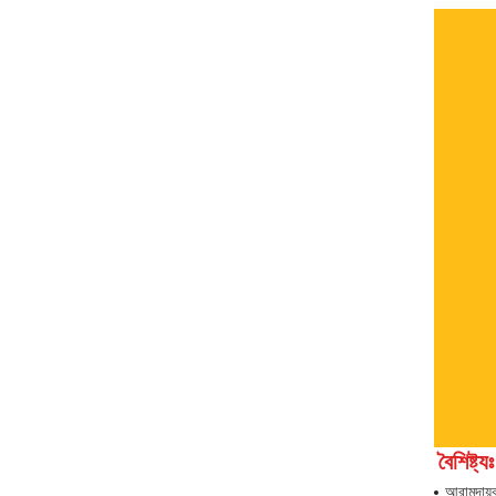
বৈশিষ্ট্যঃ
আরামদায়ক