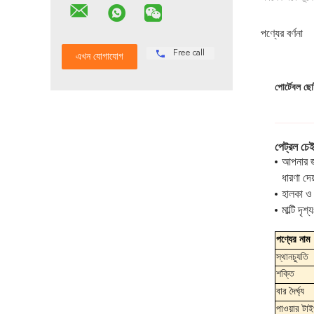
পণ্যের বর্ণনা
Free call
পোর্টেবল ছ
পেট্রল চে
আপনার জন
ধারণা দে
হালকা ও
মাল্টি দ
পণ্যের নাম
স্থানচ্যুতি
শক্তি
বার দৈর্ঘ্য
পাওয়ার টা