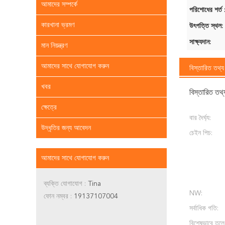
আমাদের সম্পর্কে
পরিশোধের শর্ত 
কারখানা ভ্রমণ
উৎপত্তি স্থল:
সাক্ষ্যদান:
মান নিয়ন্ত্রণ
আমাদের সাথে যোগাযোগ করুন
বিস্তারিত তথ্য
খবর
বিস্তারিত তথ্
ক্ষেত্রে
বার দৈর্ঘ্য:
উদ্ধৃতির জন্য আবেদন
চেইন পিচ:
আমাদের সাথে যোগাযোগ করুন
ব্যক্তি যোগাযোগ :
Tina
NW:
ফোন নম্বর :
19137107004
সর্বাধিক গতি:
বিশেষভাবে তুলে