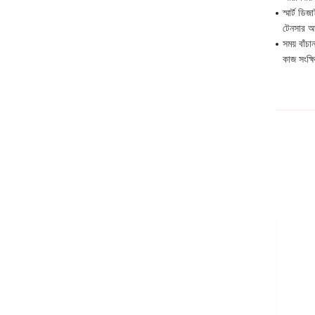
স্মার্ট ড
টেনসার আপ
সময় বাঁ
কাজ সংক্ষ