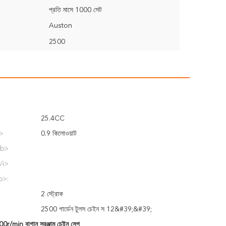
প্রতি মাসে 1000 সেট
Auston
2500
25.4CC
i>
0.9 কিলোওয়াট
/b>
/i>
b>:
2 স্ট্রোক
2500 গার্ডেন টুলস চেইন স 12&#39;&#39;
0r/min বাগান সরঞ্জাম চেইন সেগ