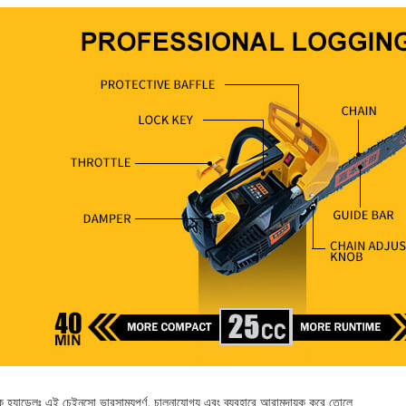
 হ্যান্ডেলঃ এই চেইনসো ভারসাম্যপূর্ণ, চালনাযোগ্য এবং ব্যবহারে আরামদায়ক করে তোলে