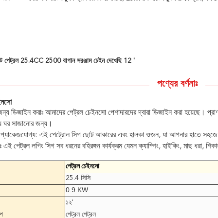
োট পেট্রল 25.4CC 2500 বাগান সরঞ্জাম চেইন দেখেছি 12 '
পণ্যের বর্ণনাঃ
ইনসো
্য ডিজাইন করাঃ আমাদের পেট্রল চেইনসো পেশাদারদের দ্বারা ডিজাইন করা হয়েছে। প্রাণবন
য় ঘর সাজানোর জন্য।
 প্যাকেজযোগ্য: এই পেট্রোল সিগ ছোট আকারের এবং হালকা ওজন, যা আপনার হাতে সহজে
ৃশ্যঃ এই পেট্রল লগিং সিগ সব ধরনের বহিরঙ্গন কার্যক্রম যেমন ক্যাম্পিং, হাইকিং, মাছ ধরা, শ
পেট্রল চেইনসো
25.4 সিসি
0.9 KW
১২'
ইপ
পেট্রল পেট্রল