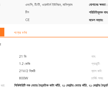
:
এল/সি, টি/টি, ওয়েস্টার্ন ইউনিয়ন, মানিগ্রাম
যোগানের ক্ষমতা :
চীন
পরিচিতিমুলক নাম:
CE
মডেল নম্বার:
পণ্যের বর্ণনা
য
21 ভি
নাম:
1.2 কেজি
গ্যারান্টি:
21V/2 হিজরী
ব্যাস কাট:
800W
চার্জিং সময়:
 ধরা:
সিকিউরিটি লক বেতার বৈদ্যুতিক কাটা কাঁচি
,
২১ ভোল্টের বেতার কাঁচি
,
২১ ভোল্টের বৈদ্যু