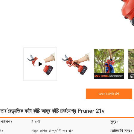
এখন যোগাযোগ
েতার বৈদ্যুতিক কাটা কাঁচি আঙ্গুর কাঁচি চার্জযোগ্য Pruner 21v
 পরিমাণ :
5 সেট
মূল্য :
ণ :
শক্ত কাগজ বা প্লাস্টিকের বাক্স
ডেলিভারি সময় :