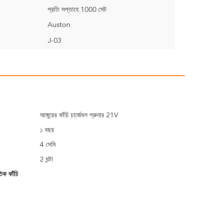
প্রতি সপ্তাহে 1000 সেট
Auston
J-03
আঙ্গুরের কাঁচি চার্জেবল প্রুনার 21V
১ বছর
4 সেমি
2 ঘন্টা
তিক কাঁচি