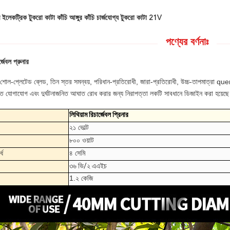
 ইলেকট্রিক টুকরো কাটা কাঁচি আঙ্গুর কাঁচি চার্জযোগ্য টুকরো কাটা 21V
পণ্যের বর্ণনাঃ
র্জেবল প্রুনার
 শোল-প্লেটেড ব্লেড, তিন স্তর সমন্বয়, পরিধান-প্রতিরোধী, জারা-প্রতিরোধী, উচ্চ-তাপমাত্রা
জনিত যোগাযোগ এবং দুর্ঘটনাজনিত আঘাত রোধ করার জন্য নিরাপত্তা লকটি সাবধানে ডিজাইন করা হয়েছ
লিথিয়াম রিচার্জেবল প্রিনার
২১ ভোল্ট
৮০০ ওয়াট
্ধ
৪ সেমি
৩৬ ভি/২ এএইচ
1.২ কেজি