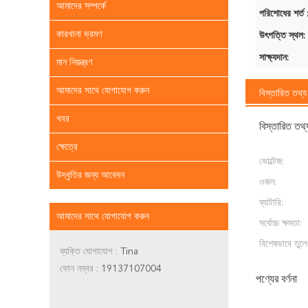
আমাদের সম্পর্কে
পরিশোধের শর্ত 
কারখানা ভ্রমণ
উৎপত্তি স্থল:
সাক্ষ্যদান:
মান নিয়ন্ত্রণ
আমাদের সাথে যোগাযোগ করুন
বিস্তারিত তথ্য
খবর
বিস্তারিত তথ্
ক্ষেত্রে
ভোল্টেজ:
উদ্ধৃতির জন্য আবেদন
ওজন:
ব্যাটারি:
আমাদের সাথে যোগাযোগ করুন
সর্বোচ্চ ক্ষমতা:
বিশেষভাবে তুলে
ব্যক্তি যোগাযোগ :
Tina
ফোন নম্বর :
19137107004
পণ্যের বর্ণনা