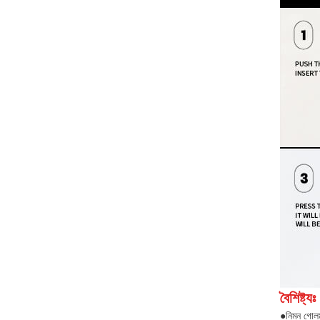
বৈশিষ্ট্যঃ
●নিম্ন গোল