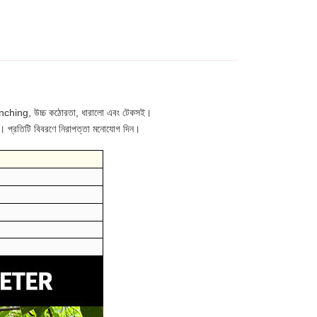
 quenching, উচ্চ কঠোরতা, ধারালো এবং টেকসই।
ে। প্রতিটি বিবরণে নিরাপত্তা মনোযোগ দিন।