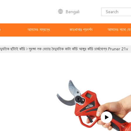
Bengali
ও
আমাদের সম্বন্ধে
কারখানার প্রদর্শন
আমাদের সাথে যো
দ্যুতিক ছাঁটাই কাঁচি
সুরক্ষা লক বেতার বৈদ্যুতিক কাটা কাঁচি আঙ্গুর কাঁচি চার্জযোগ্য Pruner 21v