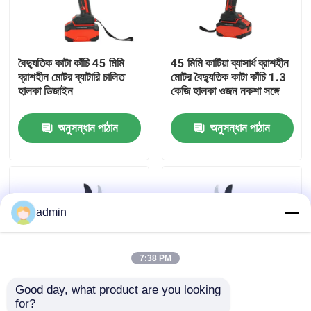
আমাদের সম্বন্ধে
বৈদ্যুতিক কাটা কাঁচি 45 মিমি
45 মিমি কাটিয়া ব্যাসার্ধ ব্রাশহীন
ব্রাশহীন মোটর ব্যাটারি চালিত
মোটর বৈদ্যুতিক কাটা কাঁচি 1.3
কারখানার প্রদর্শন
হালকা ডিজাইন
কেজি হালকা ওজন নকশা সঙ্গে
অনুসন্ধান পাঠান
অনুসন্ধান পাঠান
আমাদের সাথে যোগাযোগ
একটি উদ্ধৃতি অনুরোধ করুন
admin
পেট্রল চেইনসো
হ্যান্ডহেল্ড মিনি চেইনসো
7:38 PM
Good day, what product are you looking 
বৈদ্যুতিক চেইনসো
for?
45 মিমি কর্ডলেস ইলেকট্রিক
ব্রাশবিহীন মোটর এবং ১.৩ কেজি