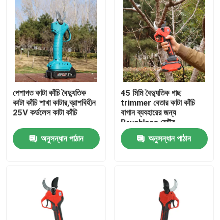
পেশাগত কাটা কাঁচি বৈদ্যুতিক
45 মিমি বৈদ্যুতিক গাছ
কাটা কাঁচি শাখা কাটার,ব্রাশবিহীন
trimmer বেতার কাটা কাঁচি
25V কর্ডলেস কাটা কাঁচি
বাগান ব্যবহারের জন্য
Brushless মোটর
অনুসন্ধান পাঠান
অনুসন্ধান পাঠান
বাড়ি
পণ্য
ভিডিও