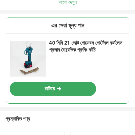
আরো দেখুন
আমরা শীঘ্রই আপনাকে আবার কল করব!
এর সেরা মূল্য পান
40 মিমি 21 ভোল্ট পোল্ডেবল পোর্টেবল কর্ডলেস
প্রুনার বৈদ্যুতিক প্রুনিং কাঁচি
চালিয়ে
জমা দিন
প্রস্তাবিত পণ্য