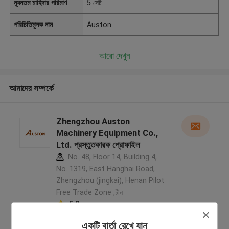
ন্যূনতম চাহিদার পরিমাণ
5 সেট
পরিচিতিমুলক নাম
Auston
আরো দেখুন
আমাদের সম্পর্কে
Zhengzhou Auston
Machinery Equipment Co.,
Ltd. প্রস্তুতকারক প্রোফাইল
No. 48, Floor 14, Building 4,
No. 1319, East Hanghai Road,
Zhengzhou (jingkai), Henan Pilot
Free Trade Zone ,চীন
5.0
যাচাইকৃত সরবরাহকারী
একটি বার্তা রেখে যান