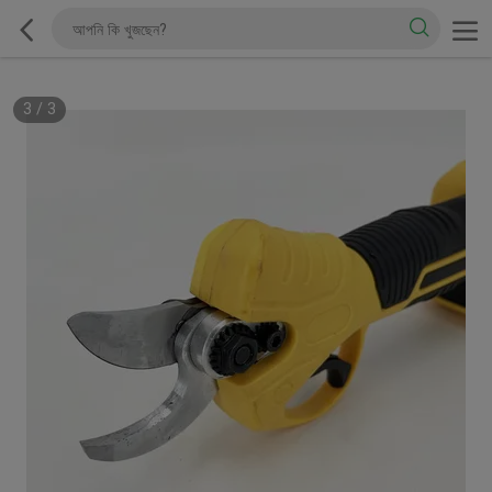
3
/
3