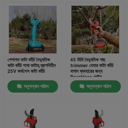
পেশাগত কাটা কাঁচি বৈদ্যুতিক
45 মিমি বৈদ্যুতিক গাছ
কাটা কাঁচি শাখা কাটার,ব্রাশবিহীন
trimmer বেতার কাটা কাঁচি
25V কর্ডলেস কাটা কাঁচি
বাগান ব্যবহারের জন্য
Brushless মোটর
অনুসন্ধান পাঠান
অনুসন্ধান পাঠান
বাড়ি
পণ্য
ভিডিও