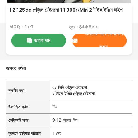
12'' 25cc পেট্রল চেইনসো 11000r/Min 2 টাইক ইঞ্জিন টাইপ
MOQ：1 সেট
মূল্য：$44/Sets
আমাদের সাথে যোগাযোগ
ভালো দাম
করুন
পণ্যের বর্ণনা
২৫ সিসি পেট্রল চেইনসো
,
লক্ষণীয় করা:
২ টাইক ইঞ্জিন পেট্রল চেইনসো
উৎপত্তি স্থল
চীন
ডেলিভারি সময়
9-12 কাজের দিন
ন্যূনতম চাহিদার পরিমাণ
1 সেট