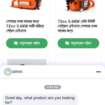
আমাদের সম্বন্ধে
পেশাদার বনজ কাজের জন্য
72cc 3.6KW হেভি ডিউটি ​​
72cc 3.6KW ভারী দায়িত্ব
পেট্রোল চেইনসো পেশাদার বনজ
কারখানার প্রদর্শন
পেট্রল চেইনসো
কাজের জন্য
অনুসন্ধান পাঠান
অনুসন্ধান পাঠান
আমাদের সাথে যোগাযোগ
একটি উদ্ধৃতি অনুরোধ করুন
admin
পেট্রল চেইনসো
হ্যান্ডহেল্ড মিনি চেইনসো
6:54 AM
Good day, what product are you looking 
বৈদ্যুতিক চেইনসো
for?
৫৮০০ পেট্রল চেইনসো ৫৮ সিসি
চীনা পেট্রল চালিত চেইনসো 25