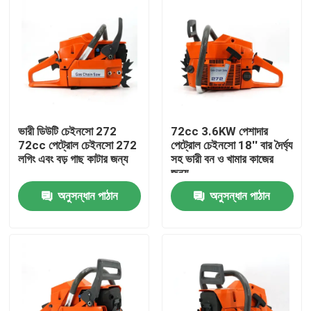
ভারী ডিউটি চেইনসো 272
72cc 3.6KW পেশাদার
72cc পেট্রোল চেইনসো 272
পেট্রোল চেইনসো 18'' বার দৈর্ঘ্য
লগিং এবং বড় গাছ কাটার জন্য
সহ ভারী বন ও খামার কাজের
জন্য
অনুসন্ধান পাঠান
অনুসন্ধান পাঠান
বাড়ি
পণ্য
ভিডিও