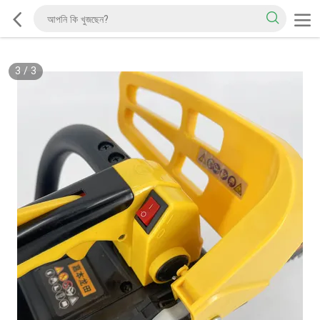
3
/
3