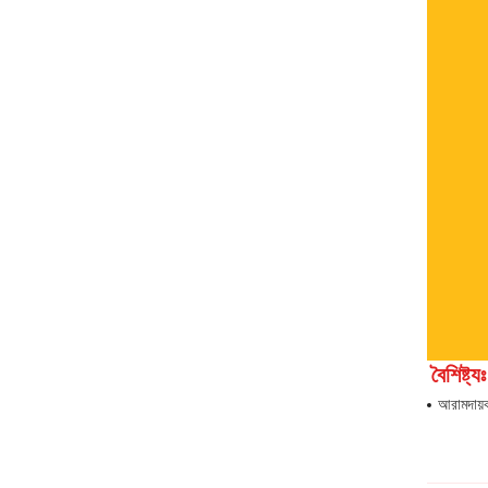
বৈশিষ্ট্যঃ
আরামদায়ক