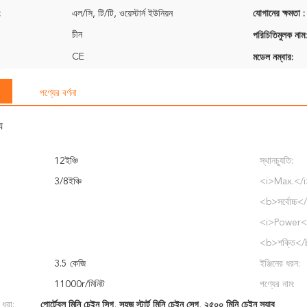
:
এল/সি, টি/টি, ওয়েস্টার্ন ইউনিয়ন
যোগানের ক্ষমতা :
চীন
পরিচিতিমুলক নাম:
CE
মডেল নম্বার:
পণ্যের বর্ণনা
য
12ইঞ্চি
স্থানচ্যুতি:
3/8ইঞ্চি
<i>Max.</
<b>সর্বোচ্চ<
<i>Power<
<b>শক্তি</
3.5 কেজি
ইঞ্জিনের ধরন:
11000r/মিনিট
পণ্যের নাম:
 ধরা:
পোর্টেবল মিনি চেইন সিগ
,
সহজ স্টার্ট মিনি চেইন সেগ
,
২৫০০ মিনি চেইন স্যাব