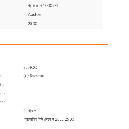
প্রতি মাসে 1000 সেট
Auston
2500
25.4CC
i>
0.9 কিলোওয়াট
/b>
/i>
b>:
2 স্ট্রোক
গ্যাসোলিন মিনি চেইন স 25cc 2500