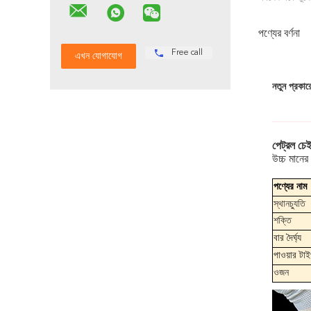
পণ্যের বর্ণনা
Free call
নতুন প্রকার
পেট্রল চে
উচ্চ মানের
পণ্যের নাম
স্থানচ্যুতি
শক্তি
বার দৈর্ঘ্য
পাওয়ার টা
ওজন