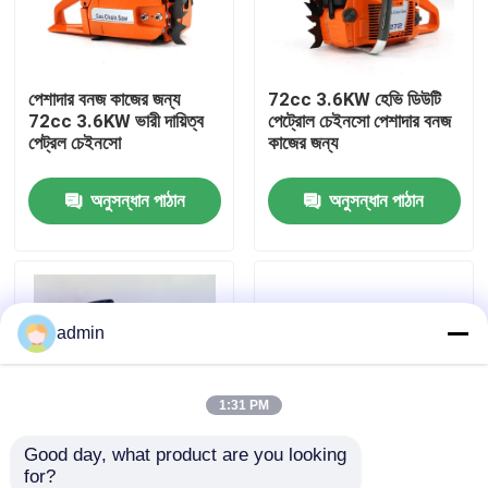
আমাদের সম্বন্ধে
পেশাদার বনজ কাজের জন্য
72cc 3.6KW হেভি ডিউটি ​​
72cc 3.6KW ভারী দায়িত্ব
পেট্রোল চেইনসো পেশাদার বনজ
কারখানার প্রদর্শন
পেট্রল চেইনসো
কাজের জন্য
অনুসন্ধান পাঠান
অনুসন্ধান পাঠান
আমাদের সাথে যোগাযোগ
একটি উদ্ধৃতি অনুরোধ করুন
admin
পেট্রল চেইনসো
হ্যান্ডহেল্ড মিনি চেইনসো
1:31 PM
Good day, what product are you looking 
বৈদ্যুতিক চেইনসো
for?
৫৮০০ পেট্রল চেইনসো ৫৮ সিসি
চীনা পেট্রল চালিত চেইনসো 25