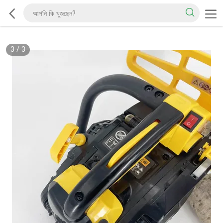
3
/
3