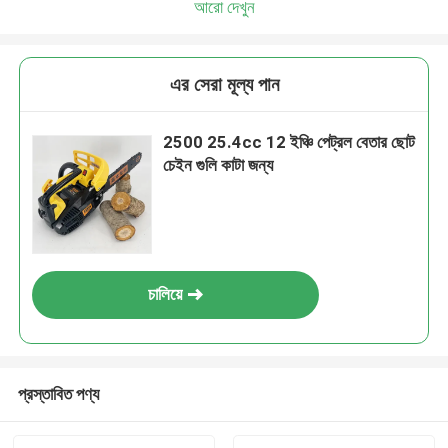
আরো দেখুন
আমরা শীঘ্রই আপনাকে আবার কল করব!
এর সেরা মূল্য পান
2500 25.4cc 12 ইঞ্চি পেট্রল বেতার ছোট
চেইন গুলি কাটা জন্য
চালিয়ে
জমা দিন
প্রস্তাবিত পণ্য