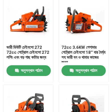
ভারী ডিউটি চেইনসো 272
72cc 3.6KW পেশাদার
72cc পেট্রোল চেইনসো 272
পেট্রোল চেইনসো 18'' বার দৈর্ঘ্য
লগিং এবং বড় গাছ কাটার জন্য
সহ ভারী বন ও খামার কাজের
জন্য
অনুসন্ধান পাঠান
অনুসন্ধান পাঠান
বাড়ি
পণ্য
ভিডিও