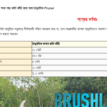
চ শাখা গাছ কাটা কাঁচি মাথা সঙ্গে বৈদ্যুতিক Pruner
পণ্যের বর্ণনাঃ
যাটারি প্রযুক্তি শুধুমাত্র দীর্ঘস্থায়ী শক্তি সরবরাহ করে না, তবে সরঞ্জামটির হালকা প্রকৃতিতেও অ
দন করতে পারবেন.
বৈদ্যুতিক বাগান কাটা কাঁচি
২১ ভোল্ট
৪৫০ W
্ধ
৪ সেমি
২১ ভোল্ট
1.৩ কেজি