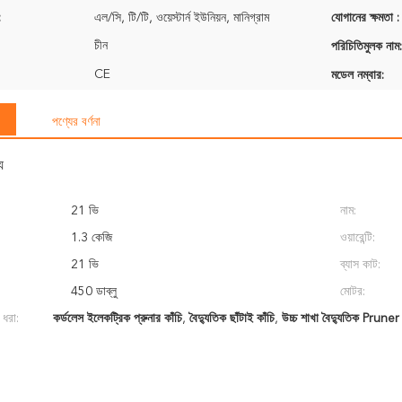
:
এল/সি, টি/টি, ওয়েস্টার্ন ইউনিয়ন, মানিগ্রাম
যোগানের ক্ষমতা :
চীন
পরিচিতিমুলক নাম:
CE
মডেল নম্বার:
পণ্যের বর্ণনা
য
21 ভি
নাম:
1.3 কেজি
ওয়ারেন্টি:
21 ভি
ব্যাস কাট:
450 ডাব্লু
মোটর:
 ধরা:
কর্ডলেস ইলেকট্রিক প্রুনার কাঁচি
,
বৈদ্যুতিক ছাঁটাই কাঁচি
,
উচ্চ শাখা বৈদ্যুতিক Pruner 