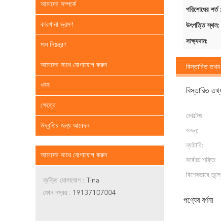
আমাদের সম্পর্কে
পরিশোধের শর্ত 
কারখানা ভ্রমণ
উৎপত্তি স্থল:
সাক্ষ্যদান:
মান নিয়ন্ত্রণ
আমাদের সাথে যোগাযোগ করুন
বিস্তারিত তথ্য
খবর
বিস্তারিত তথ্
ক্ষেত্রে
ভোল্টেজ:
উদ্ধৃতির জন্য আবেদন
ওজন:
ব্যাটারি:
আমাদের সাথে যোগাযোগ করুন
সর্বোচ্চ শক্তি:
বিশেষভাবে তুলে
ব্যক্তি যোগাযোগ :
Tina
ফোন নম্বর :
19137107004
পণ্যের বর্ণনা