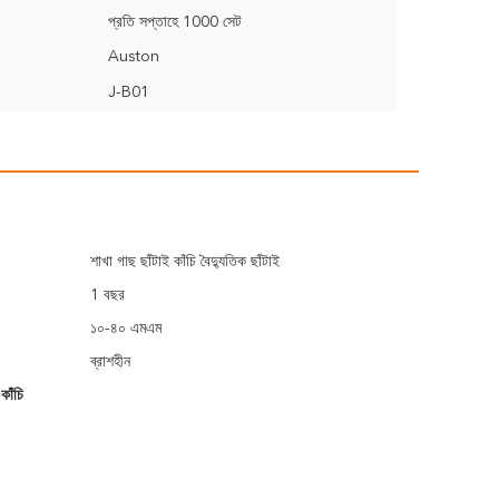
প্রতি সপ্তাহে 1000 সেট
Auston
J-B01
শাখা গাছ ছাঁটাই কাঁচি বৈদ্যুতিক ছাঁটাই
1 বছর
১০-৪০ এমএম
ব্রাশহীন
কাঁচি