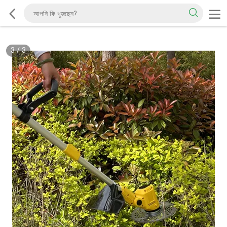
3
/
3