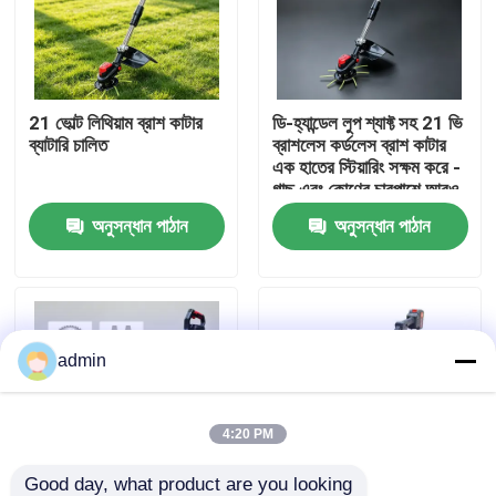
আমাদের সম্বন্ধে
21 ভোল্ট লিথিয়াম ব্রাশ কাটার
ডি-হ্যান্ডেল লুপ শ্যাফ্ট সহ 21 ভি
কারখানার প্রদর্শন
ব্যাটারি চালিত
ব্রাশলেস কর্ডলেস ব্রাশ কাটার
এক হাতের স্টিয়ারিং সক্ষম করে -
গাছ এবং কোণের চারপাশে আরও
আমাদের সাথে যোগাযোগ
সহজ চালনা।
অনুসন্ধান পাঠান
অনুসন্ধান পাঠান
একটি উদ্ধৃতি অনুরোধ করুন
পেট্রল চেইনসো
admin
হ্যান্ডহেল্ড মিনি চেইনসো
4:20 PM
বৈদ্যুতিক চেইনসো
Good day, what product are you looking 