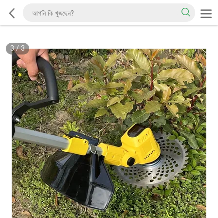
3
/
3