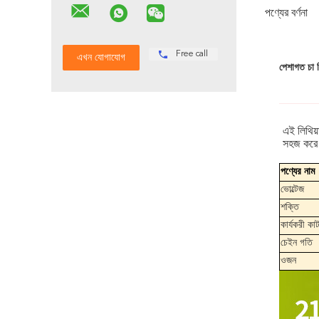
পণ্যের বর্ণনা
Free call
পেশাগত চা 
এই লিথিয়
সহজ করে ত
পণ্যের নাম
ভোল্টেজ
শক্তি
কার্যকরী কাটা
চেইন গতি
ওজন