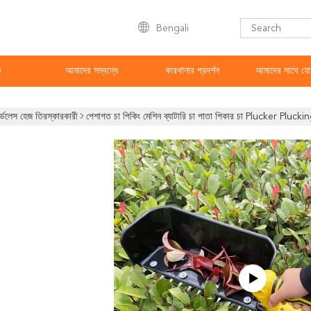
Bengali
ও
আমাদের সম্বন্ধে
কারখানার প্রদর্শন
আমাদের সাথে যো
র্ডলেস হেজ তিরস্কারকারী
পেশাগত চা পিকিং মেশিন ব্যাটারি চা পাতা পিকার চা Plucker Plucki