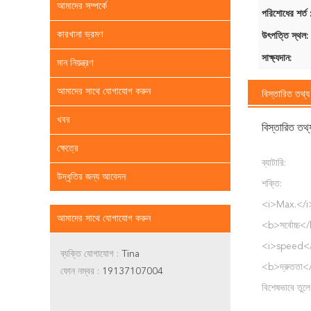
আমাদের সম্পর্কে
পরিশোধের শর্ত 
কারখানা ভ্রমণ
উৎপত্তি স্থল:
সাক্ষ্যদান:
মান নিয়ন্ত্রণ
আমাদের সাথে যোগাযোগ করুন
বিস্তারিত তথ্য
খবর
বিস্তারিত তথ্
ক্ষেত্রে
ব্যাটারি:
উদ্ধৃতির জন্য আবেদন
শক্তি:
<i>Max.</i
আমাদের সাথে যোগাযোগ করুন
<b>সর্বোচ্চ<
<i>speed<
ব্যক্তি যোগাযোগ :
Tina
<b>দ্রুততা<
ফোন নম্বর :
19137107004
বিশেষভাবে তুলে