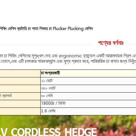
পিকিং মেশিন ব্যাটারি চা পাতা পিকার চা Plucker Plucking মেশিন
পণ্যের বর্ণনাঃ
াম চা পিকিং মেশিনের সুশৃঙ্খল দেহ এবং ergonomic হ্যান্ডেল একটি আরামদায়ক গ্রিপ এবং
োলে,এবং এটি চমৎকার পারফরম্যান্স এবং মূল্য প্রদান করে, পারিবারিক চা বাগান জন্য নিখুঁত
চা সংগ্রহকারী
২১ ভোল্ট
৩৫০ ওয়াট
 ব্যাসার্ধ
৩০ সেমি
18000r / মিনিট
1.6 কেজি