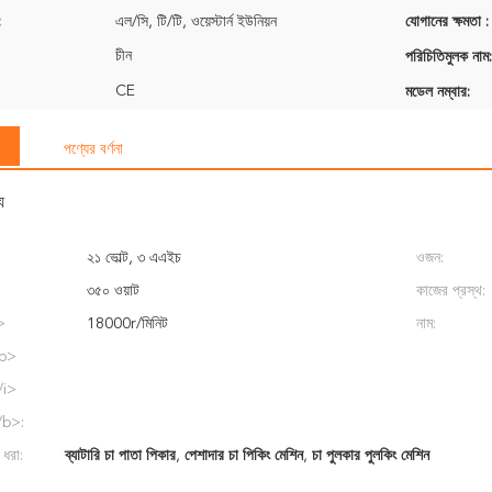
:
এল/সি, টি/টি, ওয়েস্টার্ন ইউনিয়ন
যোগানের ক্ষমতা :
চীন
পরিচিতিমুলক নাম:
CE
মডেল নম্বার:
পণ্যের বর্ণনা
য
২১ ভোল্ট, ৩ এএইচ
ওজন:
৩৫০ ওয়াট
কাজের প্রস্থ:
>
18000r/মিনিট
নাম:
/b>
/i>
/b>:
 ধরা:
ব্যাটারি চা পাতা পিকার
,
পেশাদার চা পিকিং মেশিন
,
চা পুলকার পুলকিং মেশিন