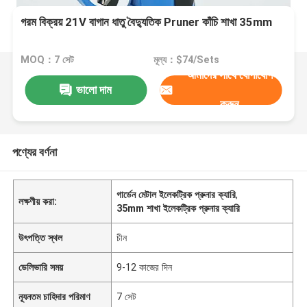
গরম বিক্রয় 21V বাগান ধাতু বৈদ্যুতিক Pruner কাঁচি শাখা 35mm
MOQ：7 সেট
মূল্য：$74/Sets
আমাদের সাথে যোগাযোগ
ভালো দাম
করুন
পণ্যের বর্ণনা
গার্ডেন মেটাল ইলেকট্রিক প্রুনার ক্যারি
,
লক্ষণীয় করা:
35mm শাখা ইলেকট্রিক প্রুনার ক্যারি
উৎপত্তি স্থল
চীন
ডেলিভারি সময়
9-12 কাজের দিন
ন্যূনতম চাহিদার পরিমাণ
7 সেট