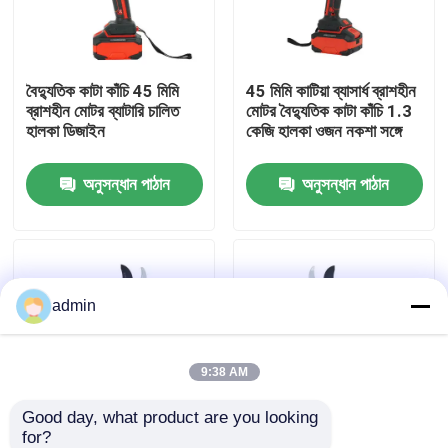
আমাদের সম্বন্ধে
বৈদ্যুতিক কাটা কাঁচি 45 মিমি
45 মিমি কাটিয়া ব্যাসার্ধ ব্রাশহীন
ব্রাশহীন মোটর ব্যাটারি চালিত
মোটর বৈদ্যুতিক কাটা কাঁচি 1.3
কারখানার প্রদর্শন
হালকা ডিজাইন
কেজি হালকা ওজন নকশা সঙ্গে
অনুসন্ধান পাঠান
অনুসন্ধান পাঠান
আমাদের সাথে যোগাযোগ
একটি উদ্ধৃতি অনুরোধ করুন
admin
পেট্রল চেইনসো
হ্যান্ডহেল্ড মিনি চেইনসো
9:38 AM
Good day, what product are you looking 
বৈদ্যুতিক চেইনসো
for?
45 মিমি কর্ডলেস ইলেকট্রিক
ব্রাশবিহীন মোটর এবং ১.৩ কেজি