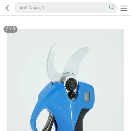
3
/
3