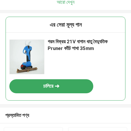
আরো দেখুন
আমরা শীঘ্রই আপনাকে আবার কল করব!
এর সেরা মূল্য পান
গরম বিক্রয় 21V বাগান ধাতু বৈদ্যুতিক
Pruner কাঁচি শাখা 35mm
চালিয়ে
জমা দিন
প্রস্তাবিত পণ্য