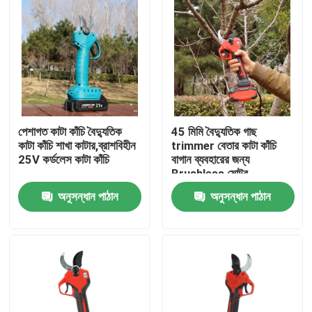
পেশাগত কাটা কাঁচি বৈদ্যুতিক
45 মিমি বৈদ্যুতিক গাছ
কাটা কাঁচি শাখা কাটার,ব্রাশবিহীন
trimmer বেতার কাটা কাঁচি
25V কর্ডলেস কাটা কাঁচি
বাগান ব্যবহারের জন্য
Brushless মোটর
অনুসন্ধান পাঠান
অনুসন্ধান পাঠান
বাড়ি
পণ্য
ভিডিও