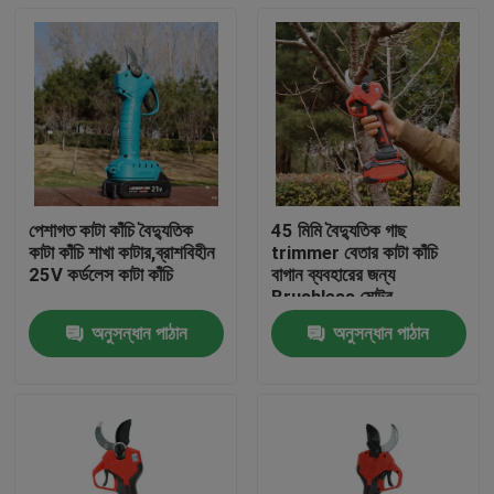
পেশাগত কাটা কাঁচি বৈদ্যুতিক
45 মিমি বৈদ্যুতিক গাছ
কাটা কাঁচি শাখা কাটার,ব্রাশবিহীন
trimmer বেতার কাটা কাঁচি
25V কর্ডলেস কাটা কাঁচি
বাগান ব্যবহারের জন্য
Brushless মোটর
অনুসন্ধান পাঠান
অনুসন্ধান পাঠান
বাড়ি
পণ্য
ভিডিও