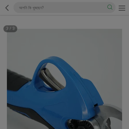
3
/
3