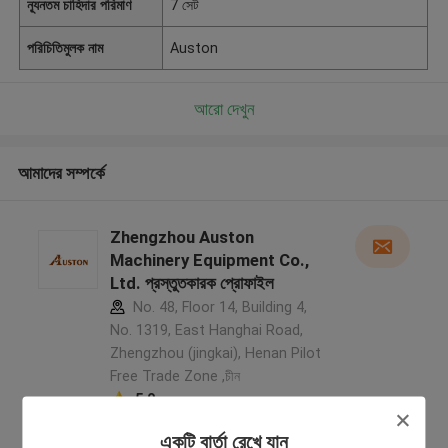
ন্যূনতম চাহিদার পরিমাণ
7 সেট
পরিচিতিমুলক নাম
Auston
আরো দেখুন
আমাদের সম্পর্কে
Zhengzhou Auston
Machinery Equipment Co.,
Ltd. প্রস্তুতকারক প্রোফাইল
No. 48, Floor 14, Building 4,
No. 1319, East Hanghai Road,
Zhengzhou (jingkai), Henan Pilot
Free Trade Zone ,চীন
5.0
যাচাইকৃত সরবরাহকারী
একটি বার্তা রেখে যান