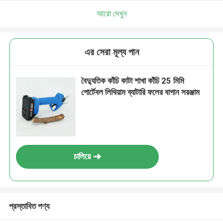
আমরা শীঘ্রই আপনাকে আবার কল করব!
আরো দেখুন
এর সেরা মূল্য পান
বৈদ্যুতিক কাঁচি কাটা শাখা কাঁচি 25 মিমি
পোর্টেবল লিথিয়াম ব্যাটারি ফলের বাগান সরঞ্জাম
চালিয়ে
জমা দিন
প্রস্তাবিত পণ্য