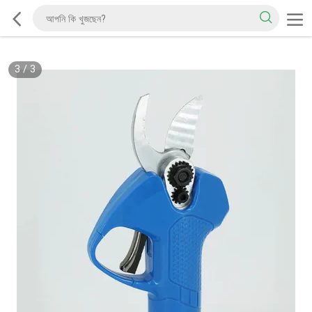
3
/
3