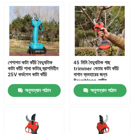
পেশাগত কাটা কাঁচি বৈদ্যুতিক
45 মিমি বৈদ্যুতিক গাছ
কাটা কাঁচি শাখা কাটার,ব্রাশবিহীন
trimmer বেতার কাটা কাঁচি
25V কর্ডলেস কাটা কাঁচি
বাগান ব্যবহারের জন্য
Brushless মোটর
অনুসন্ধান পাঠান
অনুসন্ধান পাঠান
বাড়ি
পণ্য
ভিডিও