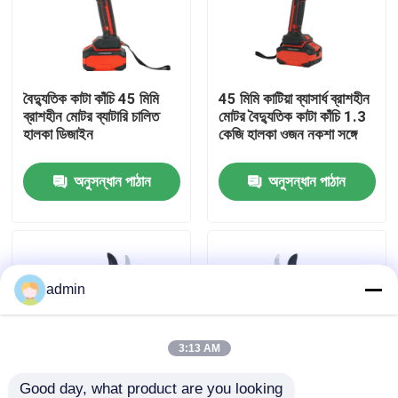
আমাদের সম্বন্ধে
বৈদ্যুতিক কাটা কাঁচি 45 মিমি
45 মিমি কাটিয়া ব্যাসার্ধ ব্রাশহীন
কারখানার প্রদর্শন
ব্রাশহীন মোটর ব্যাটারি চালিত
মোটর বৈদ্যুতিক কাটা কাঁচি 1.3
হালকা ডিজাইন
কেজি হালকা ওজন নকশা সঙ্গে
আমাদের সাথে যোগাযোগ
অনুসন্ধান পাঠান
অনুসন্ধান পাঠান
একটি উদ্ধৃতি অনুরোধ করুন
পেট্রল চেইনসো
admin
হ্যান্ডহেল্ড মিনি চেইনসো
3:13 AM
বৈদ্যুতিক চেইনসো
Good day, what product are you looking 