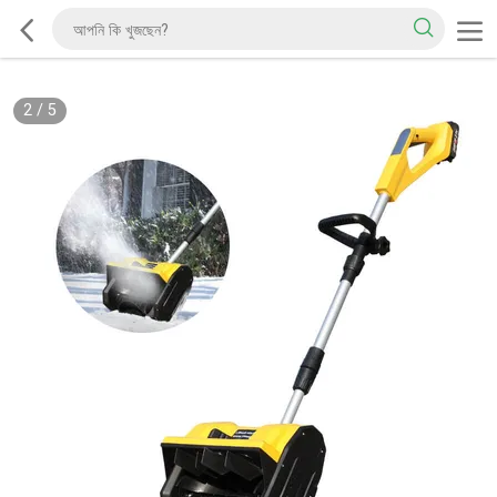
3
/
5