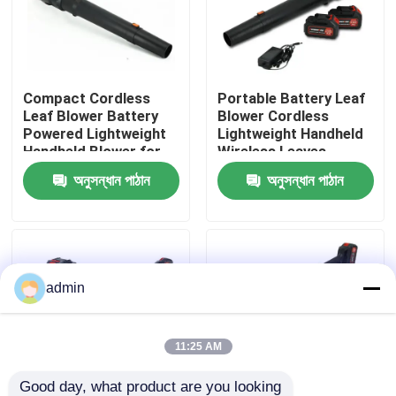
আমাদের সম্বন্ধে
Compact Cordless
Portable Battery Leaf
কারখানার প্রদর্শন
Leaf Blower Battery
Blower Cordless
Powered Lightweight
Lightweight Handheld
Handheld Blower for
Wireless Leaves
আমাদের সাথে যোগাযোগ
Home Garden Use
Blower for Home Yard
অনুসন্ধান পাঠান
অনুসন্ধান পাঠান
Use
একটি উদ্ধৃতি অনুরোধ করুন
পেট্রল চেইনসো
admin
হ্যান্ডহেল্ড মিনি চেইনসো
11:25 AM
বৈদ্যুতিক চেইনসো
Good day, what product are you looking 