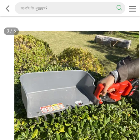
3
/
5