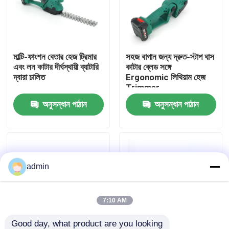
আমাদের সম্বন্ধে
মাল্টি-ফাংশন বেতার হেজ ট্রিমার
সহজ বাগান জন্য দ্রুত-স্টাপ ঘাস
কারখানার প্রদর্শন
এবং লন কাটার দীর্ঘস্থায়ী ব্যাটারি
কাটার ব্লেড সঙ্গে
দ্বারা চালিত
Ergonomic লিথিয়াম হেজ
Trimmer
আমাদের সাথে যোগাযোগ
অনুসন্ধান পাঠান
অনুসন্ধান পাঠান
একটি উদ্ধৃতি অনুরোধ করুন
পেট্রল চেইনসো
admin
হ্যান্ডহেল্ড মিনি চেইনসো
7:10 AM
বৈদ্যুতিক চেইনসো
Good day, what product are you looking 