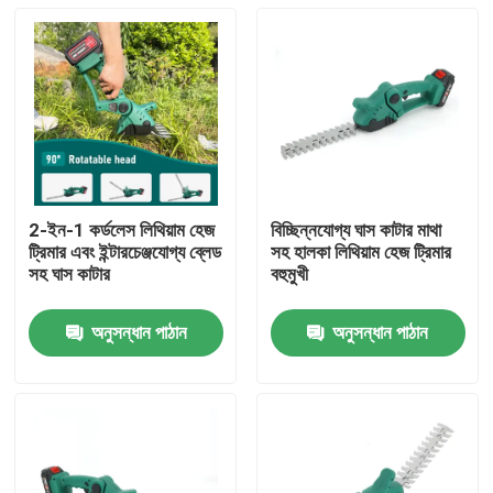
2-ইন-1 কর্ডলেস লিথিয়াম হেজ
বিচ্ছিন্নযোগ্য ঘাস কাটার মাথা
ট্রিমার এবং ইন্টারচেঞ্জযোগ্য ব্লেড
সহ হালকা লিথিয়াম হেজ ট্রিমার
সহ ঘাস কাটার
বহুমুখী
অনুসন্ধান পাঠান
অনুসন্ধান পাঠান
বাড়ি
পণ্য
ভিডিও