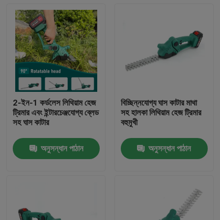
2-ইন-1 কর্ডলেস লিথিয়াম হেজ
বিচ্ছিন্নযোগ্য ঘাস কাটার মাথা
ট্রিমার এবং ইন্টারচেঞ্জযোগ্য ব্লেড
সহ হালকা লিথিয়াম হেজ ট্রিমার
সহ ঘাস কাটার
বহুমুখী
অনুসন্ধান পাঠান
অনুসন্ধান পাঠান
বাড়ি
পণ্য
ভিডিও