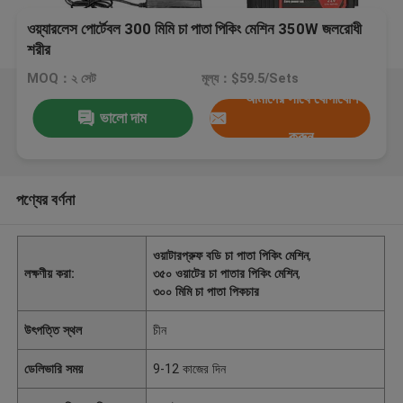
ওয়্যারলেস পোর্টেবল 300 মিমি চা পাতা পিকিং মেশিন 350W জলরোধী
শরীর
MOQ：২ সেট
মূল্য：$59.5/Sets
আমাদের সাথে যোগাযোগ
ভালো দাম
করুন
পণ্যের বর্ণনা
ওয়াটারপ্রুফ বডি চা পাতা পিকিং মেশিন
,
লক্ষণীয় করা:
৩৫০ ওয়াটের চা পাতার পিকিং মেশিন
,
৩০০ মিমি চা পাতা পিকচার
উৎপত্তি স্থল
চীন
ডেলিভারি সময়
9-12 কাজের দিন