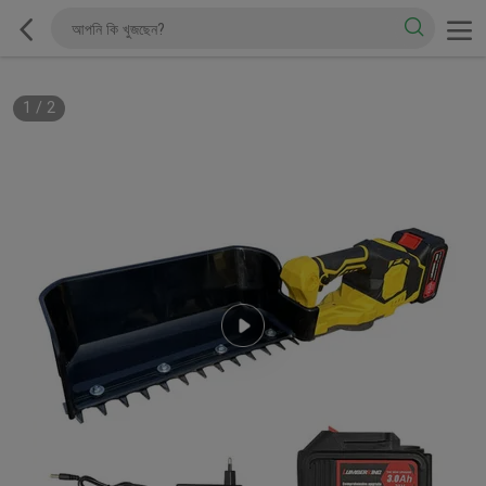
1
/
2