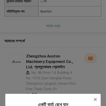
ন্যূনতম চাহিদার পরিমাণ
২ সেট
পরিচিতিমুলক নাম
Auston
আরো দেখুন
আমাদের সম্পর্কে
Zhengzhou Auston
Machinery Equipment Co.,
Ltd. প্রস্তুতকারক প্রোফাইল
No. 48, Floor 14, Building 4,
No. 1319, East Hanghai Road,
Zhengzhou (jingkai), Henan Pilot
Free Trade Zone ,চীন
5.0
যাচাইকৃত সরবরাহকারী
একটি বার্তা রেখে যান