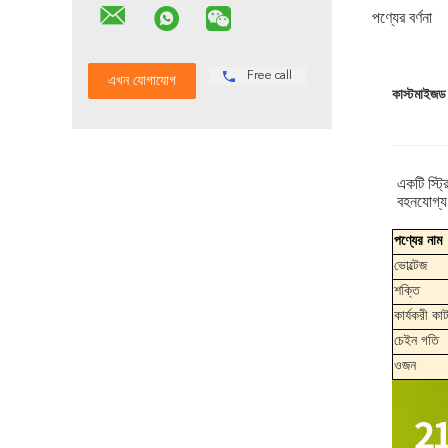
পণ্যের বর্ণনা
Free call
কাস্টমাইজড 
একটি স্ট্
বহনযোগ্য,
পণ্যের নাম
ভোল্টেজ
শক্তি
কার্যকরী কাটা
চেইন গতি
ওজন