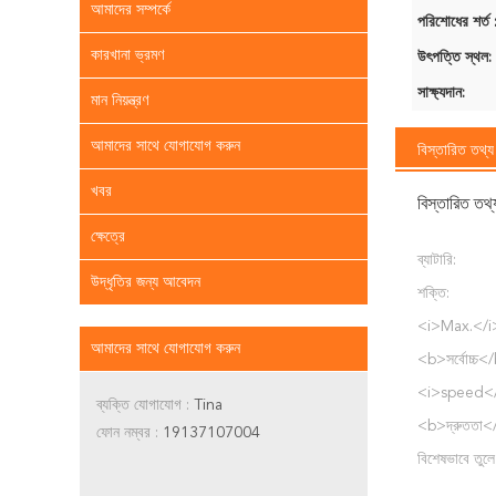
আমাদের সম্পর্কে
পরিশোধের শর্ত 
কারখানা ভ্রমণ
উৎপত্তি স্থল:
সাক্ষ্যদান:
মান নিয়ন্ত্রণ
আমাদের সাথে যোগাযোগ করুন
বিস্তারিত তথ্য
খবর
বিস্তারিত তথ্
ক্ষেত্রে
ব্যাটারি:
উদ্ধৃতির জন্য আবেদন
শক্তি:
<i>Max.</i
আমাদের সাথে যোগাযোগ করুন
<b>সর্বোচ্চ<
<i>speed<
ব্যক্তি যোগাযোগ :
Tina
<b>দ্রুততা<
ফোন নম্বর :
19137107004
বিশেষভাবে তুলে