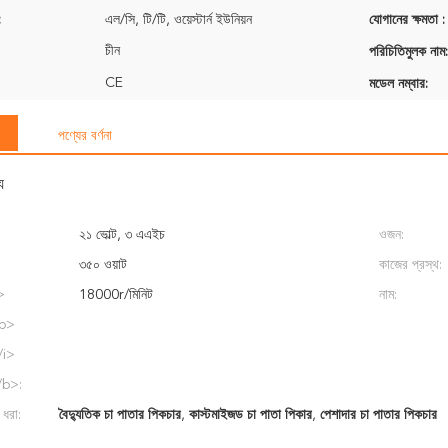
:
এল/সি, টি/টি, ওয়েস্টার্ন ইউনিয়ন
যোগানের ক্ষমতা :
চীন
পরিচিতিমুলক নাম:
CE
মডেল নম্বার:
পণ্যের বর্ণনা
য
২১ ভোল্ট, ৩ এএইচ
ওজন:
৩৫০ ওয়াট
কাজের প্রস্থ:
>
18000r/মিনিট
নাম:
/b>
/i>
/b>:
 ধরা:
বৈদ্যুতিক চা পাতার পিকচার
,
কাস্টমাইজড চা পাতা পিকার
,
পেশাদার চা পাতার পিকচার