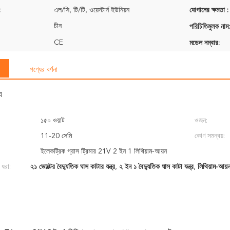
:
এল/সি, টি/টি, ওয়েস্টার্ন ইউনিয়ন
যোগানের ক্ষমতা :
চীন
পরিচিতিমুলক নাম:
CE
মডেল নম্বার:
পণ্যের বর্ণনা
য
১৫০ ওয়াট
ওজন:
11-20 সেমি
কোণ সমন্বয়:
ইলেকট্রিক গ্রাস ট্রিমার 21V 2 ইন 1 লিথিয়াম-আয়ন
 ধরা:
২১ ভোল্টের বৈদ্যুতিক ঘাস কাটার যন্ত্র
,
২ ইন ১ বৈদ্যুতিক ঘাস কাটা যন্ত্র
,
লিথিয়াম-আয়ন 