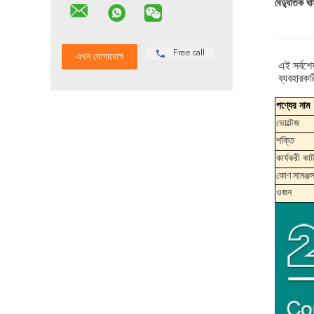
বৈদ্যুতিক 
Free call
এই সর্বশে
ব্যবহারকা
পণ্যের নাম
ভোল্টেজ
শক্তি
কার্যকরী কাটা
কোণ সামঞ্জস
ওজন