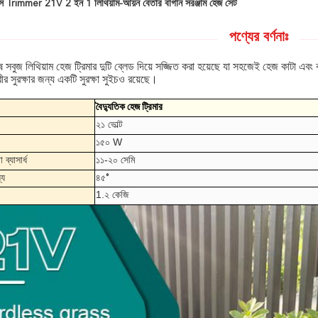
ঘাস Trimmer 21V 2 ইন 1 লিথিয়াম-আয়ন বেতার বাগান সরঞ্জাম হেজ সেট
পণ্যের বর্ণনাঃ
ষ সবুজ লিথিয়াম হেজ ট্রিমার দুটি ব্লেড দিয়ে সজ্জিত করা হয়েছে যা সহজেই হেজ কাটা 
রীর সুরক্ষার জন্য একটি সুরক্ষা সুইচও রয়েছে।
বৈদ্যুতিক হেজ ট্রিমার
২১ ভোল্ট
১৫০ W
 ব্যাসার্ধ
১১-২০ সেমি
্য
৪৫°
1.২ কেজি