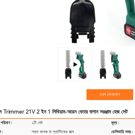
এখন যোগাযোগ
ঘাস Trimmer 21V 2 ইন 1 লিথিয়াম-আয়ন বেতার বাগান সরঞ্জাম হেজ সেট
 পরিমাণ :
২টি সেট
মূল্য :
ণ :
শক্ত কাগজ বা প্লাস্টিকের বাক্স
ডেলিভারি সময় :