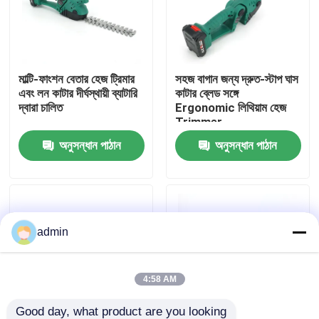
আমাদের সম্বন্ধে
মাল্টি-ফাংশন বেতার হেজ ট্রিমার
সহজ বাগান জন্য দ্রুত-স্টাপ ঘাস
কারখানার প্রদর্শন
এবং লন কাটার দীর্ঘস্থায়ী ব্যাটারি
কাটার ব্লেড সঙ্গে
দ্বারা চালিত
Ergonomic লিথিয়াম হেজ
Trimmer
আমাদের সাথে যোগাযোগ
অনুসন্ধান পাঠান
অনুসন্ধান পাঠান
একটি উদ্ধৃতি অনুরোধ করুন
পেট্রল চেইনসো
admin
হ্যান্ডহেল্ড মিনি চেইনসো
4:58 AM
বৈদ্যুতিক চেইনসো
Good day, what product are you looking 