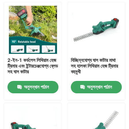
2-ইন-1 কর্ডলেস লিথিয়াম হেজ
বিচ্ছিন্নযোগ্য ঘাস কাটার মাথা
ট্রিমার এবং ইন্টারচেঞ্জযোগ্য ব্লেড
সহ হালকা লিথিয়াম হেজ ট্রিমার
সহ ঘাস কাটার
বহুমুখী
অনুসন্ধান পাঠান
অনুসন্ধান পাঠান
বাড়ি
পণ্য
ভিডিও