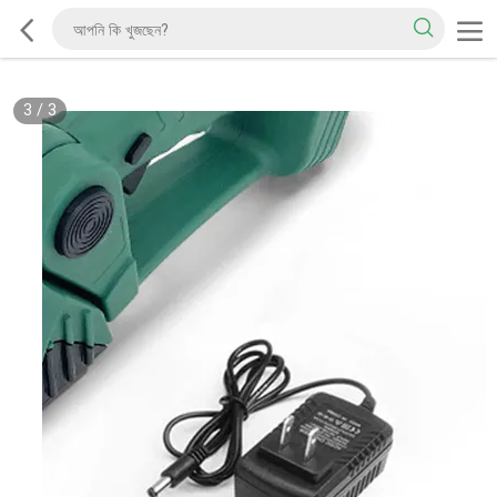
3
/
3